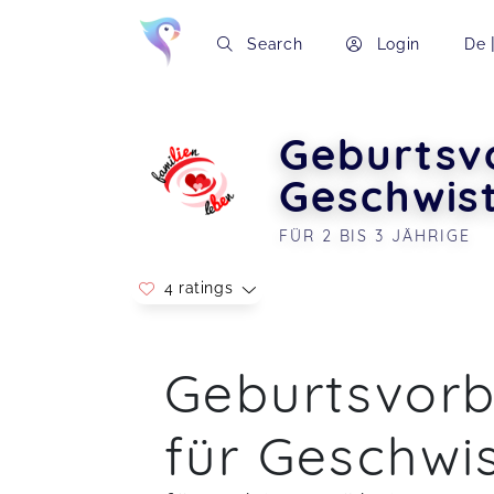
Search
Login
De
Geburtsv
Geschwis
FÜR 2 BIS 3 JÄHRIGE
4 ratings
Soon you will learn more about me here..
War super, vielen lieben Dank!!!!
Geburtsvorb
Annegret,
Jul 10
für Geschwi