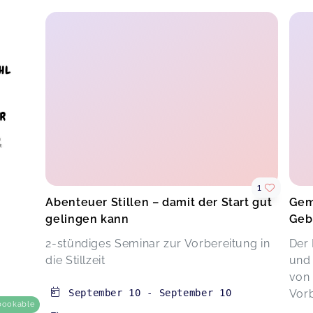
1
Abenteuer Stillen – damit der Start gut
Gem
gelingen kann
Gebu
2-stündiges Seminar zur Vorbereitung in
Der 
die Stillzeit
und 
von 
September 10
-
September 10
Vorb
bookable