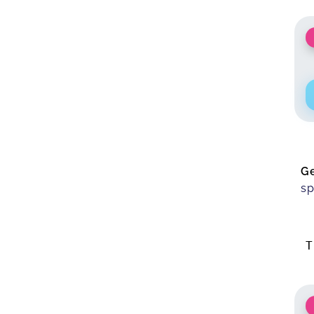
Ge
sp
T