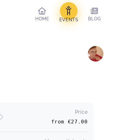
HOME
BLOG
EVENTS
Wunderbar und toll durchdacht!
Klara,
Feb 26
Price
from
€27.00