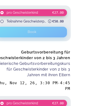
pro Geschwisterkind
€27.00
Teilnahme Geschwisterpaar
€50.00
for 2 participants
Book
Geburtsvorbereitung für
schwisterkinder von 2 bis 3 Jahren
ielerische Geburtsvorbereitungskurs
für Geschwisterkinder von 2 bis 3
Jahren mit ihren Eltern
hu, Nov 12, 26
,
3:30 PM
-
4:45
PM
pro Geschwisterkind
€27.00