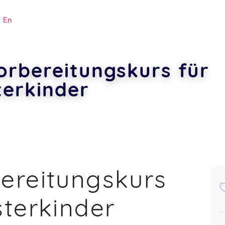
|
En
orbereitungskurs für
terkinder
.
Vielen Dank für den Kurs. Unsere
ereitungskurs
Tochter Malina freut sich jetzt darauf,
eine große Schwester zu sein.
Jagoda,
May 08
sterkinder