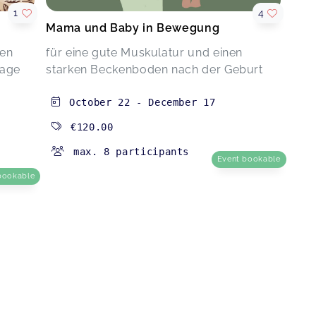
1
4
Mama und Baby in Bewegung
ten
für eine gute Muskulatur und einen
sage
starken Beckenboden nach der Geburt
October 22
-
December 17
€120.00
max. 8 participants
Event bookable
bookable