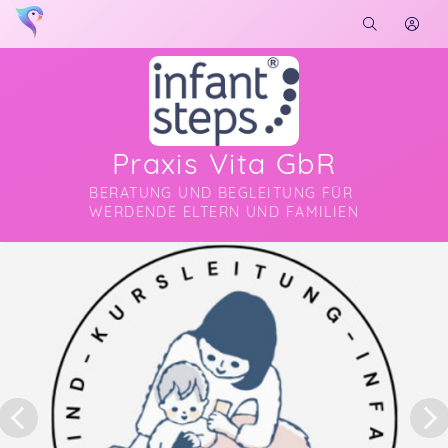
Praxis Vita GbR
BERATUNG UND BEGLEITUNG FÜR 
WERDENDE ELTERN UND FAMILIEN
Soon you will learn more about me here...