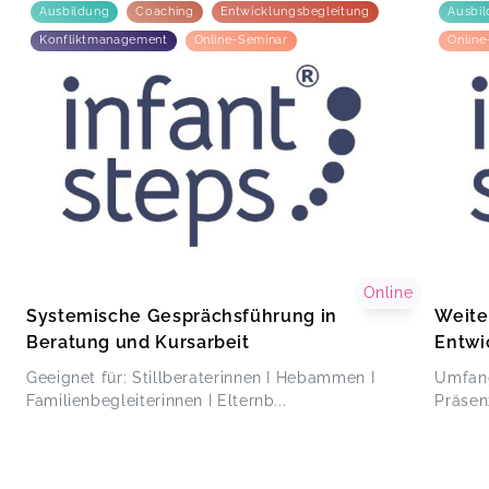
Ausbildung
Coaching
Entwicklungsbegleitung
Ausbi
Konfliktmanagement
Online-Seminar
Online
Online
Systemische Gesprächsführung in
Weite
Beratung und Kursarbeit
Entwi
Geeignet für: Stillberaterinnen I Hebammen I
Umfang
Familienbegleiterinnen I Elternb...
Präsenz