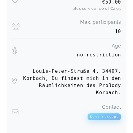
€59.00
plus service fee of
€2.95
Max. participants
10
Age
no restriction
Louis-Peter-Straße 4, 34497,
Korbach, Du findest mich in den
Räumlichkeiten des ProBody
Korbach.
Contact
Send message