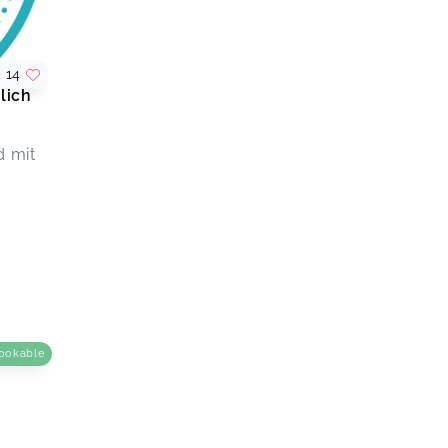
14
lich
d mit
ookable