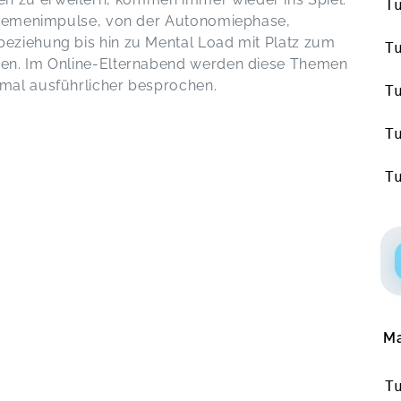
T
 Themenimpulse, von der Autonomiephase,
eziehung bis hin zu Mental Load mit Platz zum
T
den. Im Online-Elternabend werden diese Themen
mal ausführlicher besprochen.
T
T
T
Ma
T