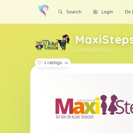
Search
Login
De
MaxiStep
WICKELVACULA
1 ratings
Soon you will learn more about me here..
Christina,
Apr 19