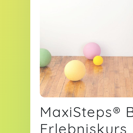
MaxiSteps® 
Erlebniskurs