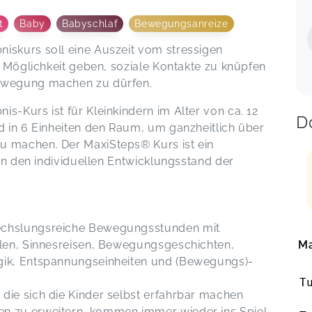
t
Baby
Babyschlaf
Bewegungsanreize
skurs soll eine Auszeit vom stressigen
e Möglichkeit geben, soziale Kontakte zu knüpfen
ewegung machen zu dürfen.
-Kurs ist für Kleinkindern im Alter von ca. 12
D
 in 6 Einheiten den Raum, um ganzheitlich über
 machen. Der MaxiSteps® Kurs ist ein
an den individuellen Entwicklungsstand der
echslungsreiche Bewegungsstunden mit
len, Sinnesreisen, Bewegungsgeschichten,
Ma
ik, Entspannungseinheiten und (Bewegungs)-
T
ie sich die Kinder selbst erfahrbar machen
 zu erweitern, kommen immer wieder ins Spiel.