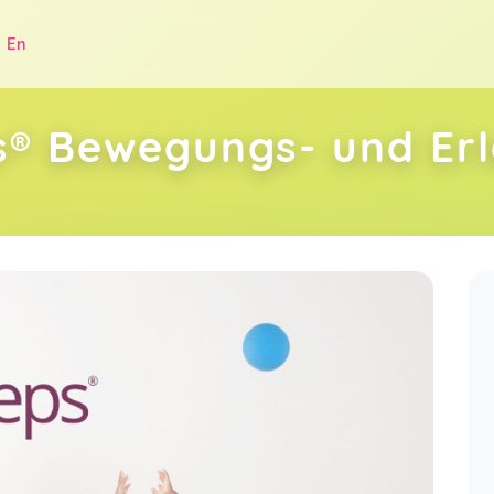
|
En
s® Bewegungs- und Erl
.