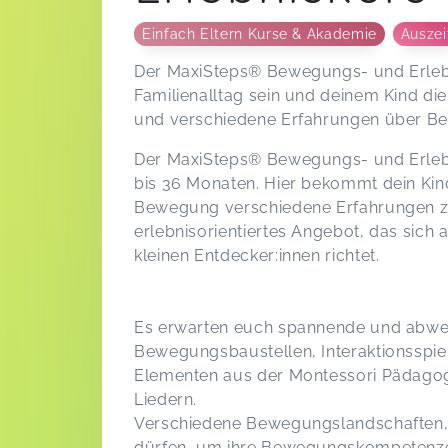
Einfach Eltern Kurse & Akademie
Auszei
Der MaxiSteps® Bewegungs- und Erlebni
Familienalltag sein und deinem Kind di
und verschiedene Erfahrungen über B
Der MaxiSteps® Bewegungs- und Erlebnis
bis 36 Monaten. Hier bekommt dein Kind
Bewegung verschiedene Erfahrungen zu
erlebnisorientiertes Angebot, das sich 
kleinen Entdecker:innen richtet.
Es erwarten euch spannende und abw
Bewegungsbaustellen, Interaktionsspie
Elementen aus der Montessori Pädagog
Liedern.
Verschiedene Bewegungslandschaften, d
dürfen, um ihre Bewegungskompetenzen