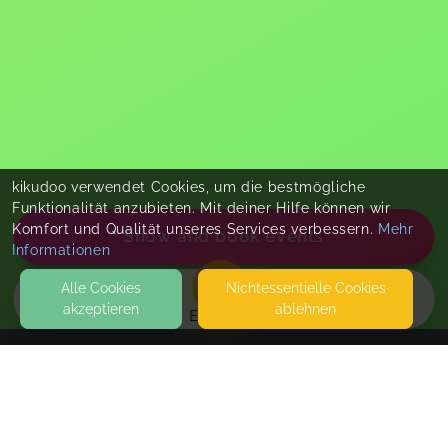
kikudoo verwendet Cookies, um die bestmögliche
Funktionalität anzubieten. Mit deiner Hilfe können wir
Komfort und Qualität unseres Services verbessern.
Mehr
Show and book events
Informationen
Alle Cookies
Nicht­essentielle Cookies
akzeptieren
ablehnen
EVENTS
KONTAKT
WickelVacula
TULPENGASSE 5