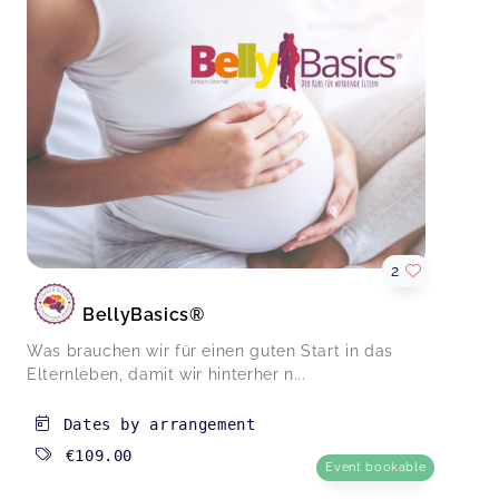
außerdem wurde gesungen, gereimt und
gebastelt - was will man mehr? Wir freuen uns
auf hoffentlich viele weitere Themenstunden 🥰
MiniSigns® Themenstunde Frühling/Ostern
Mareike,
Mar 21
Unsere Tochter spricht die ganze Woche vom
Tanzen und ist total begeistert. 😊
nappydancers®
Ina,
Mar 20
2
BellyBasics®
Was brauchen wir für einen guten Start in das
Elternleben, damit wir hinterher n...
Dates by arrangement
€109.00
Event bookable