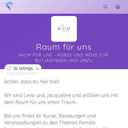
Raum für uns
RAUM FÜR UNS - KURSE UND MEHR FÜR 
BUTJADINGEN UND UMZU
72 ratings
Soon you will learn more about me here...
Schön, dass du hier bist!
Es hat richtig Spaß gemacht! Jaqueline macht es
34 more ratings...
total klasse. Die Freude die sie beim Tanzen hat,
Show all ratings
schwappt direkt über. Ich komme gerne wieder
Wir sind Lena und Jacqueline und erfüllen uns mit
💜
dem Raum für uns einen Traum.
MommySteps
Janka,
Jul 19
Bei uns findet ihr Kurse, Beratungen und
Veranstaltungen zu den Themen Familie,