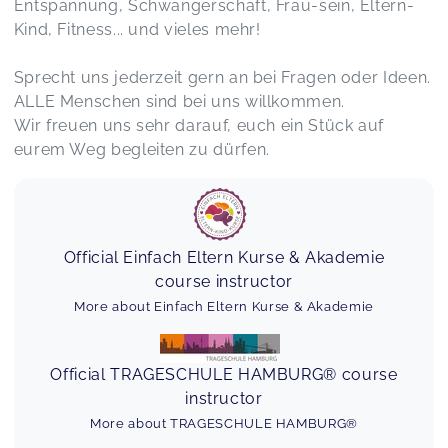
Ganz wertvoller Kurs mit interessanten
Entspannung, Schwangerschaft, Frau-sein, Eltern-
Themenschwerpunkten, toller Atmosphäre und
Kind, Fitness... und vieles mehr!
jeder Menge Anregungen für den Alltag mit Baby
sowie abwechslungsreiche Lieder- und
Sprecht uns jederzeit gern an bei Fragen oder Ideen.
Spielideen. Sehr zu empfehlen! :)
ALLE Menschen sind bei uns willkommen.
BabySteps Kurs
Julia,
Mar 27
Wir freuen uns sehr darauf, euch ein Stück auf
eurem Weg begleiten zu dürfen.
Ein ganz toller, liebevoll gestalteter Kurs. Wir
sind sehr froh, dass wir ihn mitmachen durften♥️
BellyBasics®
Franziska,
Sep 24
Official Einfach Eltern Kurse & Akademie
course instructor
Mal wieder eine super schöne Stunde 🥰
More about Einfach Eltern Kurse & Akademie
MiniSigns® Themenstunde Gefühle
Marika,
May 28
Official TRAGESCHULE HAMBURG® course
instructor
Wieder einmal so eine schöne - und bei dem
Thema Gefühle auch unglaublich wichtige
More about TRAGESCHULE HAMBURG®
Stunde bei Lena ♥️ es gab zu den Themen von