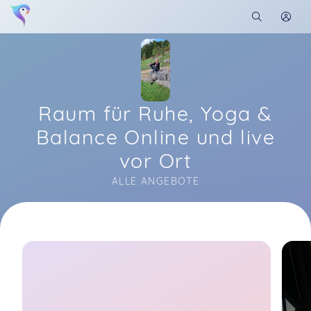
Raum für Ruhe, Yoga &
Balance Online und live
vor Ort
ALLE ANGEBOTE
Soon you will learn more about me here...