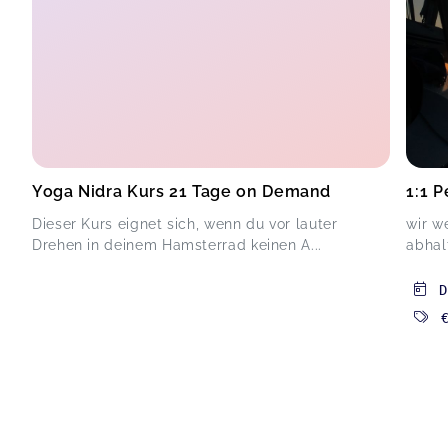
Yoga Nidra Kurs 21 Tage on Demand
1:1 P
Dieser Kurs eignet sich, wenn du vor lauter
wir w
Drehen in deinem Hamsterrad keinen A...
abhal
D