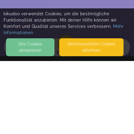
kikudoo verwendet Cookies, um die bestmögliche
Funktionalität anzubieten. Mit deiner Hilfe können wir
Komfort und Qualität unseres Services verbessern.
Mehr
Informationen
Alle Cookies
Nicht­essentielle Cookies
akzeptieren
ablehnen
EVENTS
KONTAKT
Raum für Ruhe, Yoga & Balance Online und live vor
Ort
SONNHALDE 22
4410 LIESTAL
SEITEN
WEITERFÜHRENDE LINKS