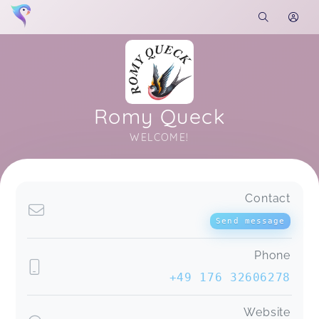
Romy Queck
WELCOME!
Soon you will learn more about me here...
Contact
Send message
Phone
+49 176 32606278
Website