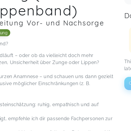
ippenband)
D
leitung Vor- und Nachsorge
tung
and?
ndläuft – oder ob da vielleicht doch mehr
Th
rzen, Unsicherheit über Zunge oder Lippen?
lat
 kurzen Anamnese – und schauen uns dann gezielt
lusive möglicher Einschränkungen (z. B.
steinschätzung: ruhig, empathisch und auf
igt, empfehle ich dir passende Fachpersonen zur