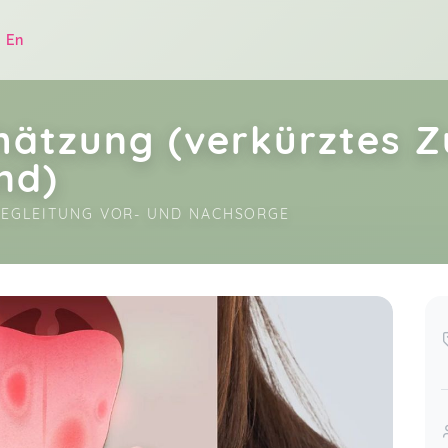
|
En
hätzung (verkürztes 
nd)
BEGLEITUNG VOR- UND NACHSORGE
.