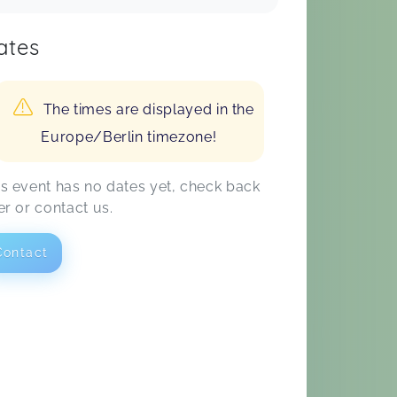
ates
The times are displayed in the
Europe/Berlin timezone!
is event has no dates yet, check back
er or contact us.
Contact