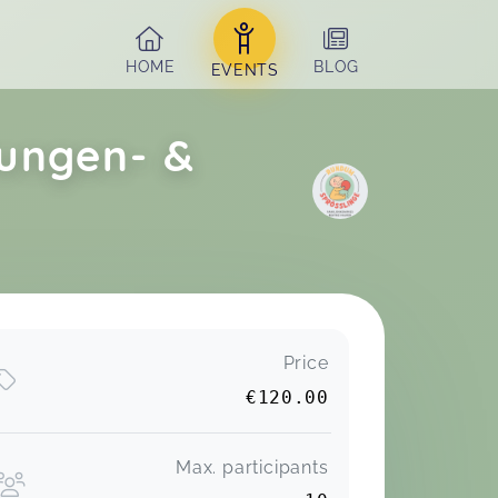
HOME
BLOG
EVENTS
Zungen- &
Price
€120.00
Max. participants