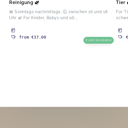
Reinigung 🌿
Tier 
📅 Sonntags nachmittags, 🕥 zwischen 16 und 18
Für T
Uhr 🌿 Für Kinder, Babys und all...
schwe
from
€37.00
Event bookable