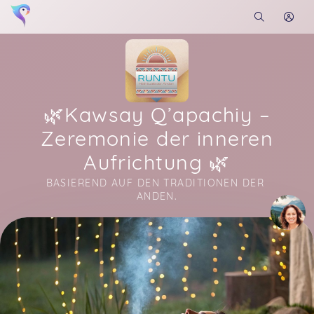
🌿Kawsay Q’apachiy –
Zeremonie der inneren
Aufrichtung 🌿
BASIEREND AUF DEN TRADITIONEN DER 
ANDEN.
Soon you will learn more about me here...