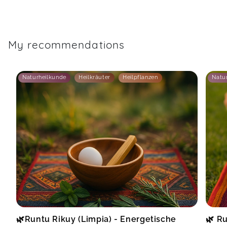
My recommendations
Naturheilkunde
Heilkräuter
Heilpflanzen
Natu
🌿Runtu Rikuy (Limpia) - Energetische
🌿 Ru