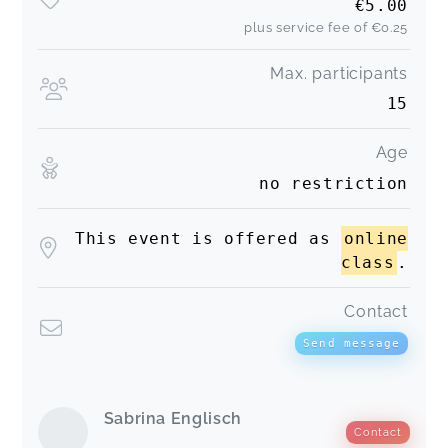
€5.00
plus service fee of
€0.25
Max. participants
15
Age
no restriction
This event is offered as
online
class
.
Contact
Send message
Sabrina Englisch
Contact