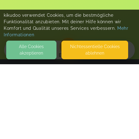
kikudoo verwendet Cookies, um die bestmögliche
Funktionalität anzubieten. Mit deiner Hilfe können wir
Komfort und Qualität unseres Services verbessern.
Mehr
Informationen
Alle Cookies
Nicht­essentielle Cookies
akzeptieren
ablehnen
EVENTS
KONTAKT
Sabrina Englisch
85737 ISMANING
SEITEN
WEITERFÜHRENDE LINKS
FAQ
Blog