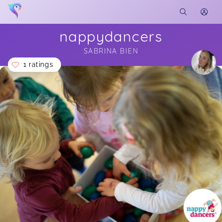
nappydancers
SABRINA BIEN
1 ratings
Soon you will learn more about me here...