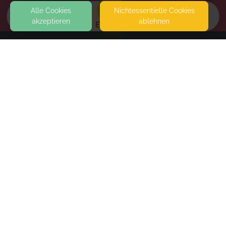
Alle Cookies
Nicht­essentielle Cookies
akzeptieren
ablehnen
EVENTS
KONTAKT
Sabrina Bien
TAUBENSTRASSE 44D
47443 MOERS
SEITEN
nappydancers 10er Karte
WEITERFÜHRENDE LINKS
Du willst etwas flexibler an einem nappydancers
Kurs teilnehmen? Dann buche dir und
FAQ
deiner/deinem nappy doch eine 10er Karte
Blog
Imprint
Withdrawal form
nappydancers 10er Karte
€100.00
terms and conditions from kikudoo
Privacy policy of kikudoo
Book
Disclaimer