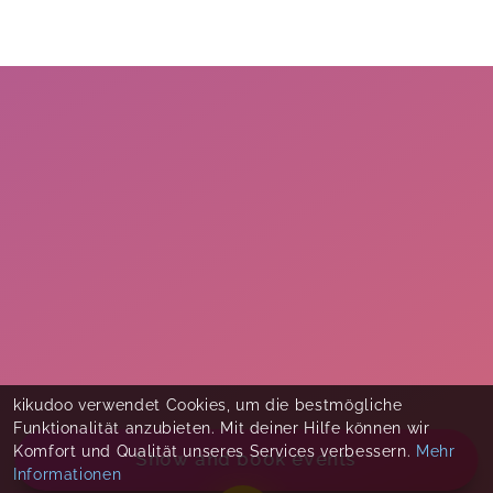
kikudoo verwendet Cookies, um die bestmögliche
Funktionalität anzubieten. Mit deiner Hilfe können wir
Komfort und Qualität unseres Services verbessern.
Mehr
Show and book events
Informationen