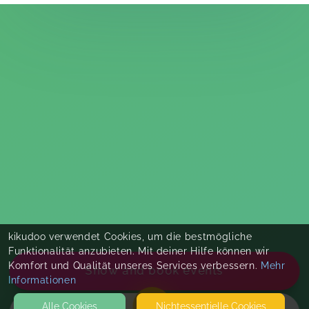
kikudoo verwendet Cookies, um die bestmögliche
Funktionalität anzubieten. Mit deiner Hilfe können wir
Komfort und Qualität unseres Services verbessern.
Mehr
Show and book events
Informationen
Alle Cookies
Nicht­essentielle Cookies