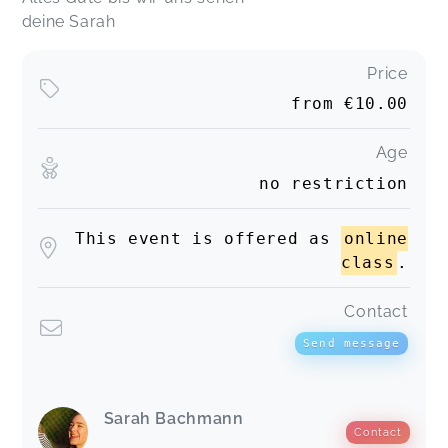
deine Sarah
Price
from
€10.00
Age
no restriction
This event is offered as
online
class
.
Contact
Send message
Sarah Bachmann
Contact