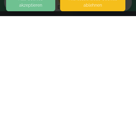
akzeptieren
ablehnen
EVENTS
KONTAKT
Sarah Bachmann
87435 KEMPTEN (ALLGÄU)
SEITEN
WEITERFÜHRENDE LINKS
Wert-Gutschein
Bitte gib bei der Bestellung folgendes an: - Name
FAQ
der Person, die du beschenken möchtest -
Blog
Postalische oder Emailadresse für den Versand
Imprint
Withdrawal form
Wert-Gutschein 10€
€10.00
terms and conditions from provider
terms and conditions from kikudoo
Wert-Gutschein 15€
€15.00
Privacy policy of provider
Privacy policy of kikudoo
Wert-Gutschein 20€
€20.00
Disclaimer