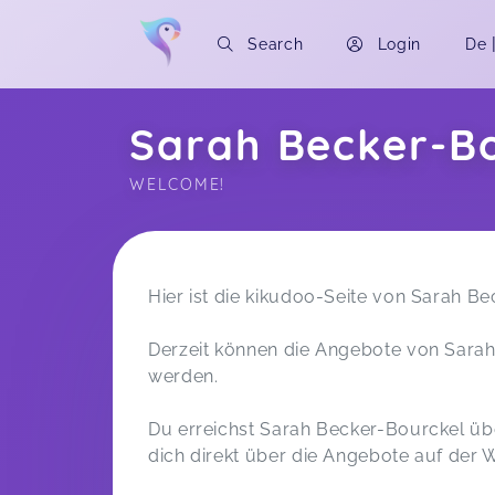
Search
Login
De
Sarah Becker-B
WELCOME!
Soon you will learn more about me here..
Hier ist die kikudoo-Seite von Sarah B
Derzeit können die Angebote von Sarah
werden.
Du erreichst Sarah Becker-Bourckel übe
dich direkt über die Angebote auf der 