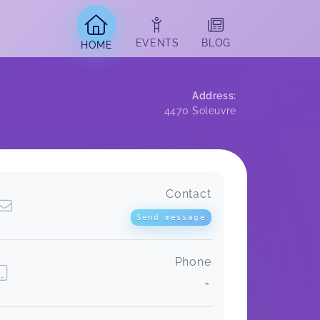
EVENTS
BLOG
HOME
Address
:
4470
Soleuvre
Contact
Send message
Phone
-