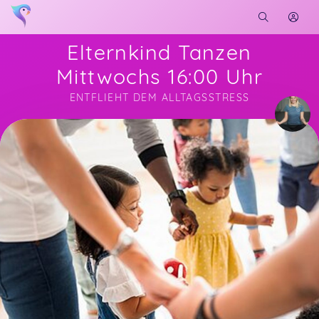
Elternkind Tanzen
Mittwochs 16:00 Uhr
ENTFLIEHT DEM ALLTAGSSTRESS
Soon you will learn more about me here...