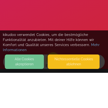
kikudoo verwendet Cookies, um die bestmögliche
Funktionalität anzubieten. Mit deiner Hilfe können wir
Komfort und Qualität unseres Services verbessern.
Mehr
Informationen
Alle Cookies
Nicht­essentielle Cookies
akzeptieren
ablehnen
EVENTS
KONTAKT
Sarah Gomes
42899 REMSCHEID
SEITEN