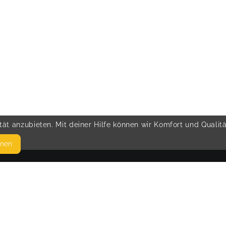
ät anzubieten. Mit deiner Hilfe können wir Komfort und Qualit
hnen
SEITEN
© 
WEITERFÜHRENDE LINKS
FAQ
Blog