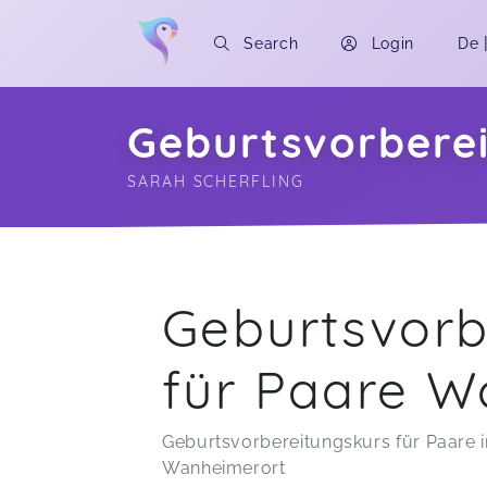
Search
Login
De
Geburtsvorbere
SARAH SCHERFLING
Soon you will learn more about me here..
Geburtsvorb
für Paare 
Geburtsvorbereitungskurs für Paare 
Wanheimerort