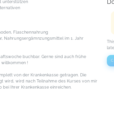
Da
al unterstützen
ternativen
ethoden, Flaschennahrung
r, Nahrungsergämnzungsmittel im 1. Jahr
Thi
lat
haftswoche buchbar. Gerne sind auch frühe
C
 willkommen !
plett von der Krankenkasse getragen. Die
igt wird, wird nach Teilnahme des Kurses von mir
 bei Ihrer Krankenkasse einreichen.