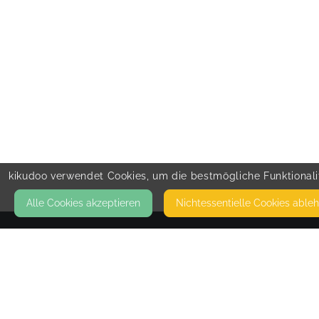
kikudoo verwendet Cookies, um die bestmögliche Funktionalit
Alle Cookies akzeptieren
Nicht­essentielle Cookies able
KONTAKT
Sarah Scherfling
IM WIESENGRUND 20
45481 MÜLHEIM AN DER RUHR