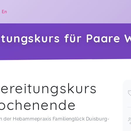
|
En
itungskurs für Paare
.
ereitungskurs
Wochenende
in der Hebammepraxis Familienglück Duisburg-