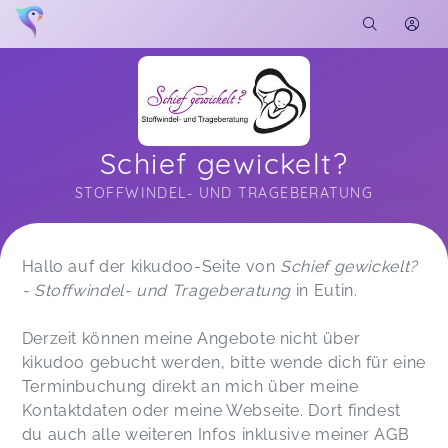
Schief gewickelt?
STOFFWINDEL- UND TRAGEBERATUNG
Soon you will learn more about me here...
Hallo auf der kikudoo-Seite von
Schief gewickelt?
- Stoffwindel- und Trageberatung
in Eutin.
Derzeit können meine Angebote nicht über
kikudoo gebucht werden, bitte wende dich für eine
Terminbuchung direkt an mich über meine
Kontaktdaten oder meine Webseite. Dort findest
du auch alle weiteren Infos inklusive meiner AGB