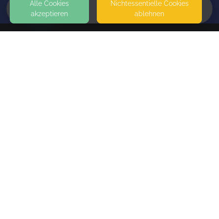
Alle Cookies
Nicht­essentielle Cookies
akzeptieren
ablehnen
HOME
KONTAKT
Schwerelos Meditation
KARL-STEINACKER-STRASSE 27
38104 BRAUNSCHWEIG
SEITEN
WEITERFÜHRENDE LINKS
FAQ
Blog
Imprint
Withdrawal form
terms and conditions from provider
terms and conditions from kikudoo
Privacy policy of provider