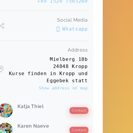
+49 1520 7503260
Spitzenklasse!
Silber Schwimmkurs
Finja,
Mar 15
Social Media
Whatsapp
Ein super Team, das den Kindern
einfühlsam und nach dem jeweiligen
Stand das Schwimmen beibringt
Address
Silber Schwimmkurs
Birte,
Mar 15
Mielberg 18b
24848 Kropp
Kurse finden in Kropp und
Liebes Schwimmschul-Team, ein
Eggebek statt
riesiges Dankeschön für die liebevolle
Show address on map
Begleitung zum Seepferdchen! Wir
sind total begeistert, mit wie viel
Geduld und Freude ihr unserem Kind
Katja Thiel
das Schwimmen beigebracht habt.
Contact
Aus anfänglicher Skepsis wurde
echte Begeisterung fürs Wasser –
Karen Naeve
und das verdanken wir eurem tollen
Contact
Team. Wir hätten uns keinen besseren