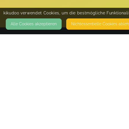
kikudoo verwendet Cookies, um die bestmögliche Funktionalit
Alle Cookies akzeptieren
Nicht­essentielle Cookies able
KONTAKT
Schwimmschule Sonnenschein
MIELBERG 18B
24848 KROPP
KURSE FINDEN IN KROPP UND EGGEBEK STATT