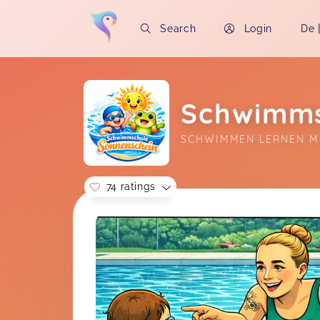
Search
Login
De
Schwimms
SCHWIMMEN LERNEN M
74 ratings
Soon you will learn more about me here..
Liebes Team, mein Sohn wurde
zunehmend mutiger. Die liebevoll
fordernde Art oder das immer
wiederkehrende Regnen oder
Blubbern halfen ihm, um sich mit
dem Element Wasser vertraut zu