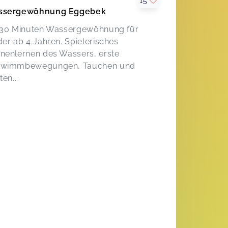
15
Seeräuber Schwimmkurs
ssergewöhnung Eggebek
Jana,
Feb 23
 30 Minuten Wassergewöhnung für
der ab 4 Jahren. Spielerisches
Absolut zu empfehlen. Kind wird
nenlernen des Wassers, erste
gesehen. Es wird auf alle geachtet
hwimmbewegungen, Tauchen und
und unser Sohn hat viel Freude und
Vertrauen:)
ten...
Wassergewöhnung Schleswig
Melissa,
Feb 22