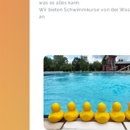
was es alles kann.
Wir bieten Schwimmkurse von der Wa
Forti's
an.
Maria,
Apr 20
Seeräuber Schwimmkurs
Daniela,
Apr 20
Forti's
Mareike,
Apr 20
Das Kind war glücklich
Seeräuber Schwimmkurs
Ines,
Apr 20
Wie immer sehr schön
Forti's