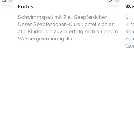
12
15
❤️
Forti's
Wa
Bronze Schwimmkurs
Ann-Kathrin,
Mar 23
Schwimmspaß mit Ziel: Seepferdchen
6 ×
Unser Seepferdchen-Kurs richtet sich an
Kin
alle Kinder, die zuvor erfolgreich an einem
Ken
Danke für die geduldige und
Wassergewöhnungsku...
Sc
einfühlsame Begleitung :-) ihr macht
Glei
das toll!
Wassergewöhnung Eggebek
Catharina,
Mar 23
Bronze Schwimmkurs
Yvonne,
Mar 22