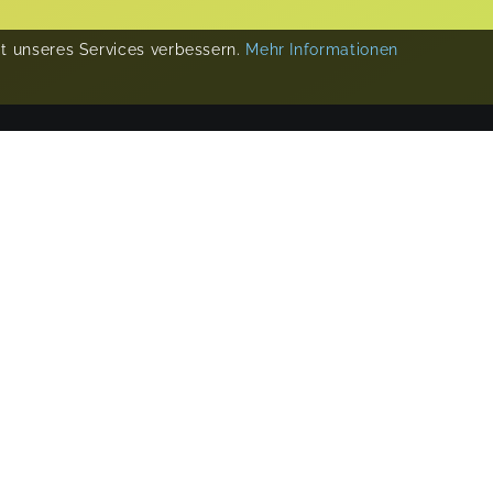
ät unseres Services verbessern.
Mehr Informationen
COPYRIGHT 2019-
2026
KIKUDOO