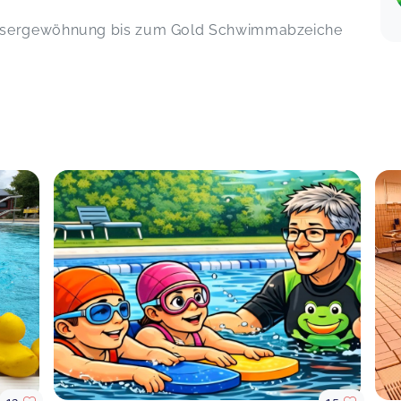
Eine sehr liebevolle Schwimmschule!
Gleich beim ersten Mal, hat unser
ssergewöhnung bis zum Gold Schwimmabzeiche
Sohn das Seepferdchen gemacht. Es
wird ohne große Ankündigung
abgenommen, während der
Schwimmkurs läuft. Somit haben die
Kinder keine ,Prüfungsangst' . Wir
sind sehr gerne dort! Danke ❤️
Seeräuber Schwimmkurs
Annika,
Mar 30
Meiner Tochter hat es sehr gefallen!
Wassergewöhnung Eggebek
Merle,
Mar 25
Es macht immer wieder Spaß. So ein
tolles Team
Forti's
Brigitte,
Mar 24