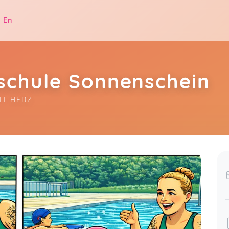
|
En
chule Sonnenschein
IT HERZ
.
Wir sind wirklich begeistert von der
Wassergewöhnung für unseren Sohn!
42 more ratings...
Die Trainerin Kati macht einen
Show all ratings
großartigen Job – bei ihr stimmt
einfach alles. Besonders beeindruckt
hat uns ihre liebevolle und geduldige