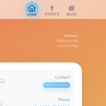
EVENTS
BLOG
HOME
Address
:
Mielberg 18b
24848
Kropp
Contact
Ove hat/hatte sehr viel Spaß
Wassergewöhnung Elsdorf-Westermühlen
Lisa,
Mar 18
Send message
Phone
Ihr seid ganz ganz großartig!
Pädagogisch und fachlich absolute