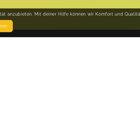
ät anzubieten. Mit deiner Hilfe können wir Komfort und Qualit
hnen
SEITEN
© 
WEITERFÜHRENDE LINKS
FAQ
Blog
Imprint
Withdrawal form
terms and conditions from provider
terms and conditions from kikudoo
Privacy policy of provider
Privacy policy of kikudoo
Disclaimer