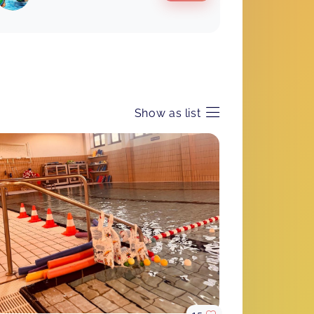
Ort für diesen ersten großen
Meilenstein wünschen können. Macht
weiter so! Herzliche Grüße,
Forti's
Mareike,
Mar 09
Super toller Umgang mit den
Show as list
Kindern. Die Trainerinnen sind mit viel
Spaß und Freude dabei =)
Forti's
David,
Mar 04
Ein ganz tolles Team und so liebevoll
mit den Kindern. Einfach nur schön
und so herzlich. Sehr zu empfehlen.
Wassergewöhnung Eggebek
Brigitte,
Mar 03