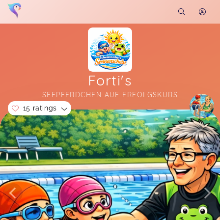
Forti's
SEEPFERDCHEN AUF ERFOLGSKURS
15 ratings
Soon you will learn more about me here...
Die Kids freuen sich jetzt schon wieder auf das
nächste mal schwimmen.
René,
Apr 20
Maria,
Apr 20