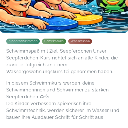
Mareike,
Apr 20
Wie immer sehr schön
Tobias,
Apr 19
Kinderschwimmen
Schwimmen
Wasserspaß
Danke für die liebevolle Begleitung!
Schwimmspaß mit Ziel: Seepferdchen Unser
Kathrin,
Mar 30
Seepferdchen-Kurs richtet sich an alle Kinder, die
zuvor erfolgreich an einem
Es macht immer wieder Spaß. So ein tolles Team
Wassergewöhnungskurs teilgenommen haben.
Brigitte,
Mar 24
In diesem Schwimmkurs werden kleine
Schwimmerinnen und Schwimmer zu starken
Liebes Schwimmschul-Team, ein riesiges
Seepferdchen 🐴💦
Dankeschön für die liebevolle Begleitung zum
Die Kinder verbessern spielerisch ihre
Seepferdchen! Wir sind total begeistert, mit wie
Schwimmtechnik, werden sicherer im Wasser und
viel Geduld und Freude ihr unserem Kind das
bauen ihre Ausdauer Schritt für Schritt aus.
Schwimmen beigebracht habt. Aus anfänglicher
Skepsis wurde echte Begeisterung fürs Wasser –