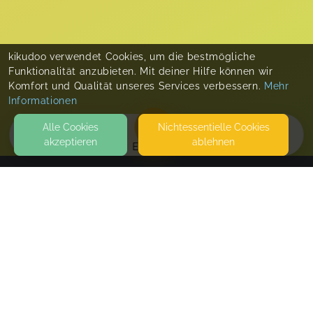
kikudoo verwendet Cookies, um die bestmögliche
Funktionalität anzubieten. Mit deiner Hilfe können wir
Komfort und Qualität unseres Services verbessern.
Mehr
Informationen
Alle Cookies
Nicht­essentielle Cookies
akzeptieren
ablehnen
EVENTS
KONTAKT
Schwimmschule Sonnenschein
MIELBERG 18B
24848 KROPP
KURSE FINDEN IN KROPP UND EGGEBEK STATT
SEITEN
WEITERFÜHRENDE LINKS