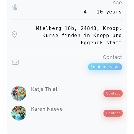
Age
ihnen die Angst vor dem Wasser genommen! Ich
bin absolut begeistert und kann Kati und das
4 - 10 years
Team nur empfehlen!
Sandra,
Feb 07
Mielberg 18b, 24848, Kropp,
Kurse finden in Kropp und
Tolle, individuelle Betreuung
Eggebek statt
Eric,
Feb 01
Contact
Send message
Katja Thiel
Contact
Karen Naeve
Contact