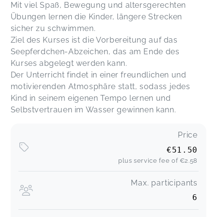
und das verdanken wir eurem tollen Team. Wir
Mit viel Spaß, Bewegung und altersgerechten
hätten uns keinen besseren Ort für diesen ersten
Übungen lernen die Kinder, längere Strecken
großen Meilenstein wünschen können. Macht
sicher zu schwimmen.
weiter so! Herzliche Grüße,
Ziel des Kurses ist die Vorbereitung auf das
Mareike,
Mar 09
Seepferdchen-Abzeichen, das am Ende des
Kurses abgelegt werden kann.
Super toller Umgang mit den Kindern. Die
Der Unterricht findet in einer freundlichen und
Trainerinnen sind mit viel Spaß und Freude dabei
motivierenden Atmosphäre statt, sodass jedes
=)
Kind in seinem eigenen Tempo lernen und
David,
Mar 04
Selbstvertrauen im Wasser gewinnen kann.
Price
Linda,
Feb 09
€51.50
plus service fee of
€2.58
Bente,
Feb 09
Max. participants
6
Hier werden die Kinder individuell betreut und