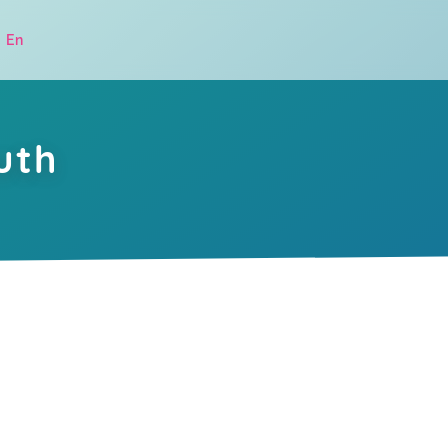
|
En
uth
.