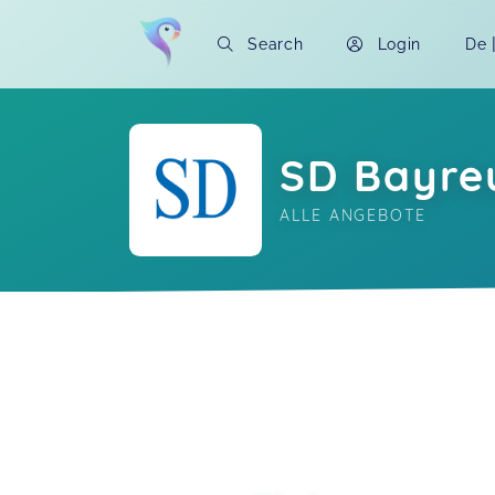
Search
Login
De
SD Bayre
ALLE ANGEBOTE
Soon you will learn more about me here..