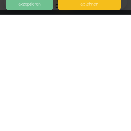
akzeptieren
ablehnen
EVENTS
KONTAKT
SeelenInsel-Energetische Praxis
WERFTSTRASSE 3
18356 BARTH
SEITEN
WEITERFÜHRENDE LINKS
FAQ
Blog
Imprint
Withdrawal form
terms and conditions from provider
terms and conditions from kikudoo
Privacy policy of provider
Privacy policy of kikudoo