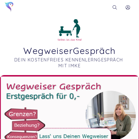
WegweiserGespräch
DEIN KOSTENFREIES KENNENLERNGESPRÄCH 
MIT IMKE
Soon you will learn more about me here...