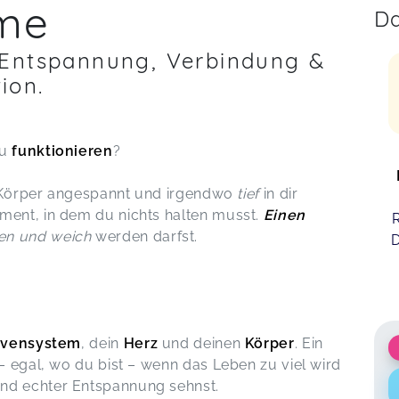
me
Da
 Entspannung, Verbindung &
ion.
zu
funktionieren
?
in Körper angespannt und irgendwo
tief
in dir
ment, in dem du nichts halten musst.
Einen
R
en und weich
werden darfst.
D
rvensystem
, dein
Herz
und deinen
Körper
. Ein
 – egal, wo du bist – wenn das Leben zu viel wird
und echter Entspannung sehnst.