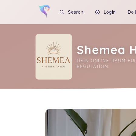
Search
Login
De
Shemea 
DEIN ONLINE-RAUM FÜ
REGULATION.
Soon you will learn more about me here..