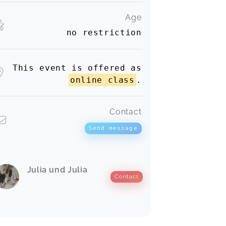
Age
no restriction
This event is offered as
online class
.
Contact
Send message
Julia und Julia
Contact