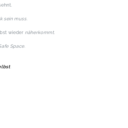
sehnt.
rk sein muss
.
lbst wieder
näherkommt
.
 Safe Space.
elbst
.