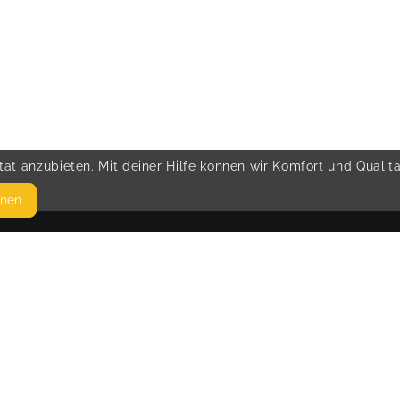
ät anzubieten. Mit deiner Hilfe können wir Komfort und Qualit
hnen
SEITEN
© 
WEITERFÜHRENDE LINKS
FAQ
Blog
Imprint
Withdrawal form
terms and conditions from kikudoo