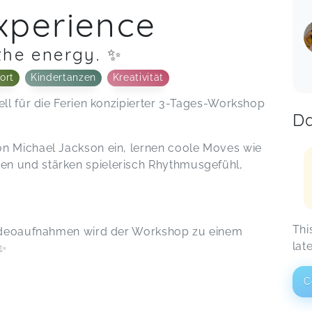
xperience
the energy. ✨
ort
Kindertanzen
Kreativität
ell für die Ferien konzipierter 3-Tages-Workshop
Da
on Michael Jackson ein, lernen coole Moves wie
en und stärken spielerisch Rhythmusgefühl,
Thi
 Videoaufnahmen wird der Workshop zu einem
lat
✨
C