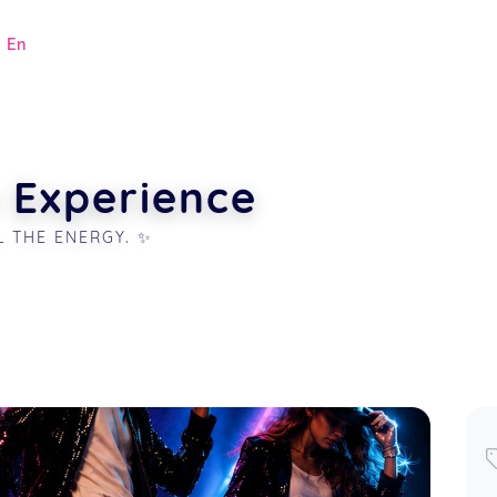
|
En
 Experience
L THE ENERGY. ✨
.