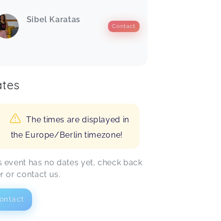
Sibel Karatas
Contact
tes
The times are displayed in
the Europe/Berlin timezone!
s event has no dates yet, check back
er or contact us.
ontact