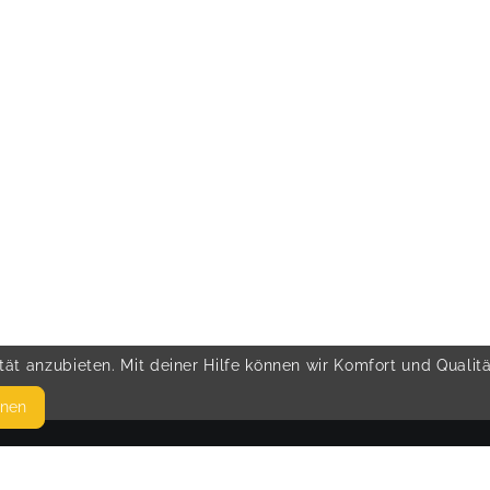
ät anzubieten. Mit deiner Hilfe können wir Komfort und Qualit
hnen
SEITEN
© 