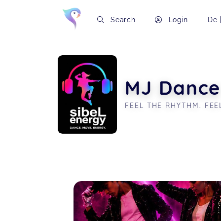
Search
Login
De
MJ Dance
FEEL THE RHYTHM. FEE
Soon you will learn more about me here..