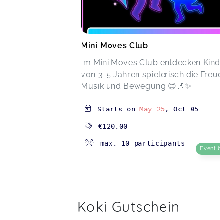
Mini Moves Club
Im Mini Moves Club entdecken Kind
von 3-5 Jahren spielerisch die Freu
Musik und Bewegung 😊🎶✨
Starts on
May 25
,
Oct 05
€120.00
max. 10 participants
Event 
Koki Gutschein