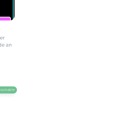
er
de an
bookable