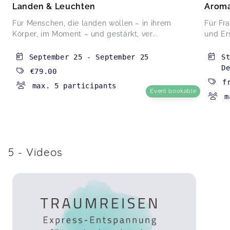
Landen & Leuchten
Aroma
Für Menschen, die landen wollen – in ihrem
Für Fr
Körper, im Moment – und gestärkt, ver...
und Er
September 25
-
September 25
S
D
€79.00
f
max. 5 participants
Event bookable
m
5 - Videos