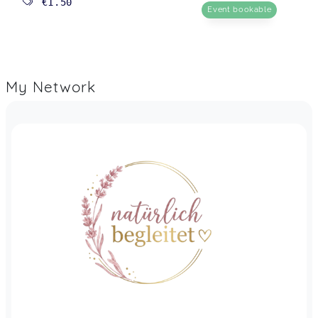
€1.50
Event bookable
My Network