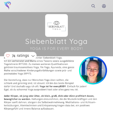
Siebenblatt Yoga
YOGA IS FOR EVERY BODY!
74 ratings
Soon you will learn more about me here...
Meiner Tochter hat es super gefallen, vielen Dank
49 more ratings...
🙏
Show all ratings
Kinderyoga für Grundschulkinder
Lisa,
Jul 28
Absolut empfehlenswert Cathy ist so ein
liebenswerter toller Mensch,dies merken auch
die Kinder. Die Yogastunde ist hier das absolute