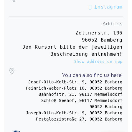
Instagram
Cathys Kinderwagen Yoga war eine kleine Auszeit
vom Alltag. Die einzelnen Übungen lassen sich
super bei Spaziergängen einbauen und man kann
Address
den Stress des Tages loslassen. Jederzeit wieder.
Zollnerstr. 106
Yoga nach der Schwangerschaft
Jasmin,
May 09
96052 Bamberg
Den Kursort bitte der jeweiligen
Beschreibung entnehmen!
Auch wenn ich an nur 2 Terminen teilnehmen
Show address on map
konnte, waren diese 2 Stunden wirklich
wundervoll und soo erdend! Dankeschön! Ich
You can also find us here:
freue mich schon auf das Kinderwagen-Yoga ;)
Pränatalyoga
Josef-Otto-Kolb-Str. 9, 96052 Bamberg
Nadine,
May 07
Heinrich-Weber-Platz 10, 96052 Bamberg
Bahnhofstr. 21, 96117 Memmelsdorf
Schloß Seehof, 96117 Memmelsdorf
96052 Bamberg
Eltern-Kind-Yoga (dienstags 16:30 im MZ Känguruh)
Joseph-Otto-Kolb-Str. 9, 96052 Bamberg
Isabell,
Mar 04
Pestalozzistraße 27, 96052 Bamberg