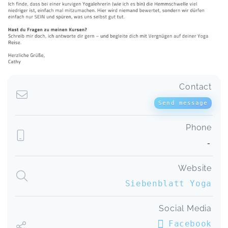
Highlight am Montag. Weitere Stunden sind
schon gebucht. Ich kann es nur jedem empfehlen
Kinderyoga für Grundschulkinder
Jana,
Jul 14
Wunderbarer Kurs, der die Kinder in jeder Stunde
in eine andere Welt mitnimmt. Meine Tochter ist
begeistert :)
Contact
Kinderyoga für Grundschulkinder
Sylvia,
Jul 14
Send message
Phone
Meine Tochter findet den Kurs richtig schön, sie
-
kommt jedes Mal mit einem Lächeln raus.
Kinderyoga für Grundschulkinder
Marlen,
Jun 30
Website
Siebenblatt Yoga
Sommermomente 4er Karte
Social Media
Michaela,
Jun 15
Facebook