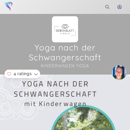
Yoga nach der
Schwangerschaft
KINDERWAGEN YOGA
4 ratings
Soon you will learn more about me here...
Cathys Kinderwagen Yoga war eine kleine Auszeit
vom Alltag. Die einzelnen Übungen lassen sich
super bei Spaziergängen einbauen und man kann
den Stress des Tages loslassen. Jederzeit wieder.
Jasmin,
May 09
❤️