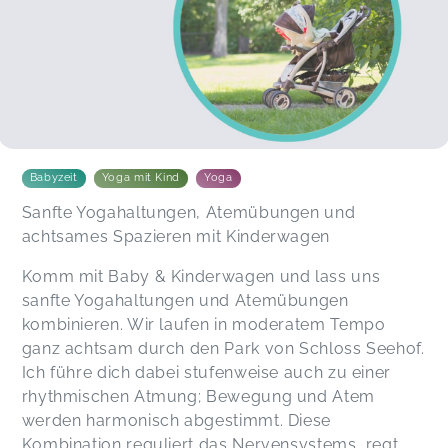
Katharina,
May 10
Fine,
Jul 13
Super toll. Ich freu mich jedes Mal.
Anna,
May 17
Babyzeit
Yoga mit Kind
Yoga
Sanfte Yogahaltungen, Atemübungen und
achtsames Spazieren mit Kinderwagen
Komm mit Baby & Kinderwagen und lass uns
sanfte Yogahaltungen und Atemübungen
kombinieren. Wir laufen in moderatem Tempo
ganz achtsam durch den Park von Schloss Seehof.
Ich führe dich dabei stufenweise auch zu einer
rhythmischen Atmung; Bewegung und Atem
werden harmonisch abgestimmt. Diese
Kombination reguliert das Nervensystems, regt