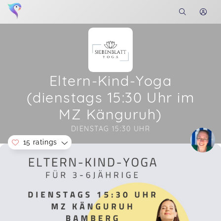
Eltern-Kind-Yoga
(dienstags 15:30 Uhr im
MZ Känguruh)
DIENSTAG 15:30 UHR
15 ratings
Soon you will learn more about me here...
Jede Stunde bei Cathy ist total liebevoll
gestaltet und sie geht so wunderbar auf die
Kinder ein. Echt nur weiterzuempfehlen 🥰❤️
Angelina,
Mar 04