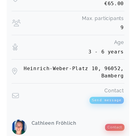
€65.00
Katharina,
Dec 13
Max. participants
9
Sabrina,
Dec 13
Age
Ein wirklich toller Kurs. Cathy ist eine traum Kurs
3 - 6 years
Leiterin. Die Arbeit mit Kindern ist das beste was
Sie tun kann. Einfach sooo toll
Dajana,
Oct 25
Heinrich-Weber-Platz 10, 96052,
Bamberg
Contact
Send message
Cathleen Fröhlich
Contact