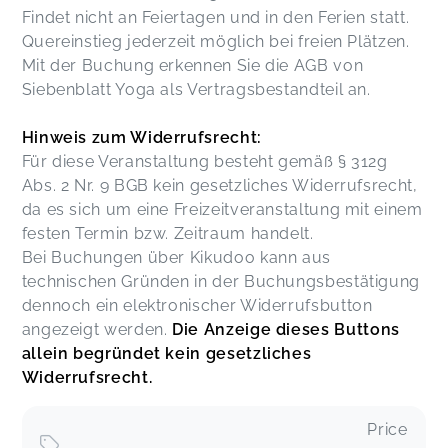
Findet nicht an Feiertagen und in den Ferien statt.
Liebe Cathy, es war sehr schön bei dir. Uns Hat
Quereinstieg jederzeit möglich bei freien Plätzen.
es sehr gut gefallen. Vielen Dank auch dass wir
kurzfristig und spontan noch einsteigen durften!
Mit der Buchung erkennen Sie die AGB von
Liebe Grüße, Marie und Tanja
Siebenblatt Yoga als Vertragsbestandteil an.
Tanja,
Jul 24
Hinweis zum Widerrufsrecht:
Für diese Veranstaltung besteht gemäß § 312g
Cathy gibt sich immer super viel Mühe und es ist
Abs. 2 Nr. 9 BGB kein gesetzliches Widerrufsrecht,
immer abwechslungsreich. Wir waren gerne da!
Judith,
Jul 24
da es sich um eine Freizeitveranstaltung mit einem
festen Termin bzw. Zeitraum handelt.
Bei Buchungen über Kikudoo kann aus
Danke ❤️
technischen Gründen in der Buchungsbestätigung
Simone,
Feb 26
dennoch ein elektronischer Widerrufsbutton
angezeigt werden.
Die Anzeige dieses Buttons
Der Yoga-Kurs war sehr schön und wir kommen
allein begründet kein gesetzliches
im neuen Jahr gerne wieder :)
Widerrufsrecht.
Maria,
Dec 15
Price