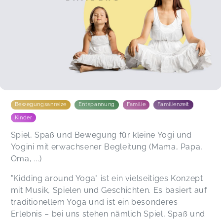
Christian,
Jul 30
Cathy gestaltet ihre Yogastunden mit viel Liebe
und Kreativität, sodass sie sowohl Groß als auch
Klein begeistern. Die Atmosphäre im Kurs ist
wunderbar – mein Sohn hat sich auf Anhieb
wohlgefühlt. Eine absolute Empfehlung!
Angelina,
Feb 20
Bewegungsanreize
Entspannung
Familie
Familienzeit
Kinder
Danke dir liebe Cathy für die wundervoll liebevoll
Spiel, Spaß und Bewegung für kleine Yogi und
gestalteten Yogastunden von und mit dir💛 Du
Yogini mit erwachsener Begleitung (Mama, Papa,
liebst das was du machst und das kommt in den
Oma, ...)
Herzen unserer Kinder (und auch bei uns
Erwachsenen ;)) absolut an. Vielen Dank dafür
"Kidding around Yoga" ist ein vielseitiges Konzept
und bis bald. Wir werden mal wieder mit dir
mit Musik, Spielen und Geschichten. Es basiert auf
meditieren,lachen und ganz nebenbei Asanas
üben☺️
traditionellem Yoga und ist ein besonderes
Lisa,
Feb 19
Erlebnis – bei uns stehen nämlich Spiel, Spaß und