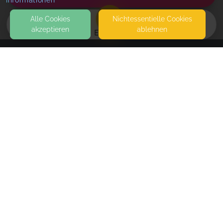
Informationen
Alle Cookies
Nicht­essentielle Cookies
akzeptieren
ablehnen
EVENTS
KONTAKT
Siebenblatt Yoga
ZOLLNERSTR. 106
96052 BAMBERG
DEN KURSORT BITTE DER JEWEILIGEN BESCHREIBUNG
ENTNEHMEN!
Kursblock September/Oktober 2026
SEITEN
Kursort: Mütterzentrum Känguruh, Heinrich-
Weber-Platz 10, 96052 Bamberg (6 x 45 min)
WEITERFÜHRENDE LINKS
Tue, Sep 15, 26
,
3:30 PM
-
4:15 PM
FAQ
Tue, Sep 22, 26
,
3:30 PM
-
4:15 PM
Blog
Tue, Sep 29, 26
,
3:30 PM
-
4:15 PM
Imprint
Tue, Oct 06, 26
,
3:30 PM
-
4:15 PM
Withdrawal form
Tue, Oct 13, 26
,
3:30 PM
-
4:15 PM