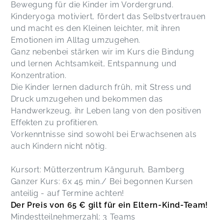
Bewegung für die Kinder im Vordergrund.
Kinderyoga motiviert, fördert das Selbstvertrauen
Super Yogastunde für die Kleinsten. Cathy hat
und macht es den Kleinen leichter, mit ihren
eine tolle Art mit den Kindern umzugehen, wir
Emotionen im Alltag umzugehen.
kommen gerne wieder ❤️
Katharina,
Feb 19
Ganz nebenbei stärken wir im Kurs die Bindung
und lernen Achtsamkeit, Entspannung und
Konzentration.
Gestern war eine wunderbare Stunde. Vielen
Die Kinder lernen dadurch früh, mit Stress und
Dank dir dafür!!
Annika,
Oct 23
Druck umzugehen und bekommen das
Handwerkzeug, ihr Leben lang von den positiven
Effekten zu profitieren.
Mit so viel Liebe und Sorgfalt vorbereitete
Vorkenntnisse sind sowohl bei Erwachsenen als
Stunden - es macht uns wahnsinnig viel Spaß ❤️
auch Kindern nicht nötig.
❤️❤️
Ines,
Oct 23
Kursort: Mütterzentrum Känguruh, Bamberg
Ganzer Kurs: 6x 45 min./ Bei begonnen Kursen
anteilig - auf Termine achten!
Kathrin,
Oct 23
Der Preis von 65 € gilt für ein Eltern-Kind-Team!
Mindestteilnehmerzahl: 3 Teams