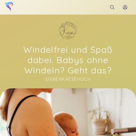
Windelfrei und Spaß
dabei. Babys ohne
Windeln? Geht das?
SIEBENKAESEHOCH
Soon you will learn more about me here...