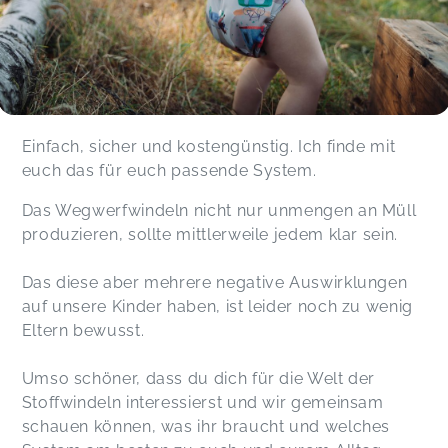
Einfach, sicher und kostengünstig. Ich finde mit
euch das für euch passende System.
Das Wegwerfwindeln nicht nur unmengen an Müll
produzieren, sollte mittlerweile jedem klar sein.
Das diese aber mehrere negative Auswirklungen
auf unsere Kinder haben, ist leider noch zu wenig
Eltern bewusst.
Umso schöner, dass du dich für die Welt der
Stoffwindeln interessierst und wir gemeinsam
schauen können, was ihr braucht und welches