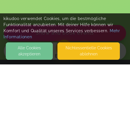
kikudoo verwendet Cookies, um die bestmögliche
Funktionalität anzubieten. Mit deiner Hilfe können wir
Komfort und Qualität unseres Services verbessern.
Mehr
Show and book events
Informationen
Alle Cookies
Nicht­essentielle Cookies
akzeptieren
ablehnen
EVENTS
KONTAKT
siebenKAESEhoch
HAMMERBRÜCKER STRASSE 9B
08236 ELLEFELD
KINDERTAGESPFLEGE SIEBENKÄSEHOCH
Stoffwindelberatung 1:1 Online
SEITEN
via zoom oder Facetime
WEITERFÜHRENDE LINKS