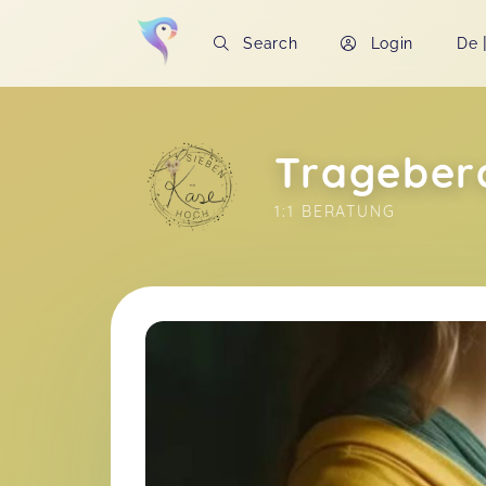
Search
Login
De
Trageber
1:1 BERATUNG
Soon you will learn more about me here..