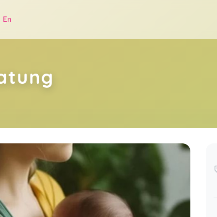
|
En
atung
.