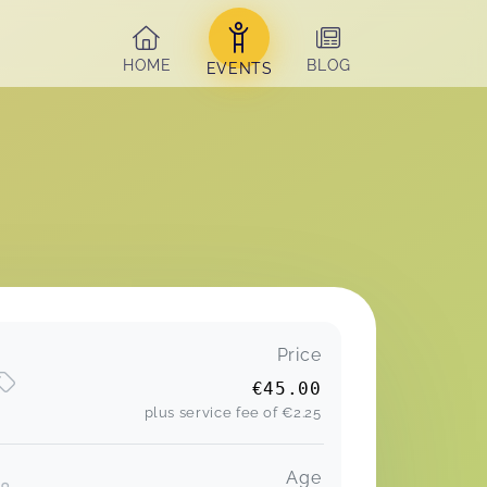
HOME
BLOG
EVENTS
Price
€45.00
plus service fee of
€2.25
Age