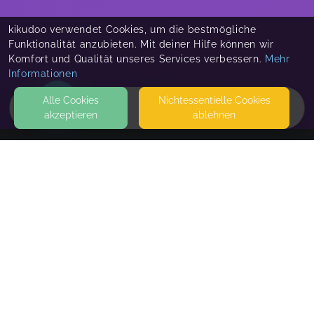
kikudoo verwendet Cookies, um die bestmögliche
Funktionalität anzubieten. Mit deiner Hilfe können wir
Komfort und Qualität unseres Services verbessern.
Mehr
Informationen
Alle Cookies
Nicht­essentielle Cookies
akzeptieren
ablehnen
HOME
KONTAKT
Silke Hunke
METZER STRASSE 16
50677 KÖLN
SEITEN
WEITERFÜHRENDE LINKS
FAQ
Blog