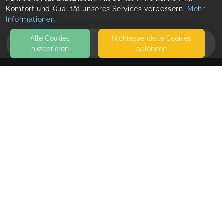
Komfort und Qualität unseres Services verbessern.
Mehr
Informationen
Alle Cookies
Nicht­essentielle Cookies
akzeptieren
ablehnen
HOME
KONTAKT
SiNNvoll
SONNENHALDE 12
75385 BAD TEINACH-ZAVELSTEIN
SEITEN
WEITERFÜHRENDE LINKS
FAQ
Blog
Imprint
Withdrawal form