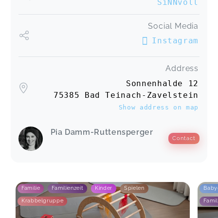
SiNNvoll
Social Media
Instagram
Address
Sonnenhalde 12
75385 Bad Teinach-Zavelstein
Show address on map
Pia Damm-Ruttensperger
Contact
Familie
Familienzeit
Kinder
Spielen
Baby
Krabbelgruppe
Famil