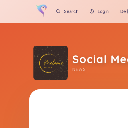
Search
Login
De
Social Me
NEWS
Soon you will learn more about me here..