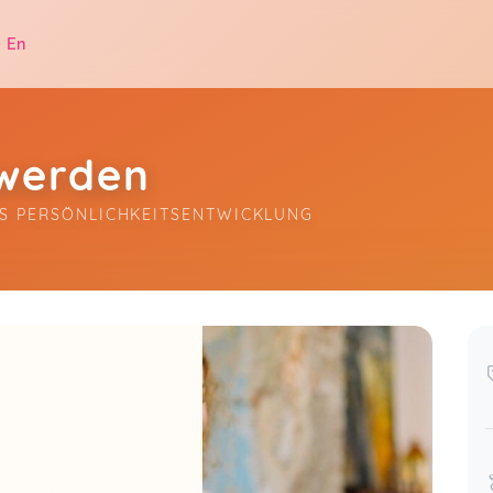
|
En
 werden
LS PERSÖNLICHKEITSENTWICKLUNG
.
un 16