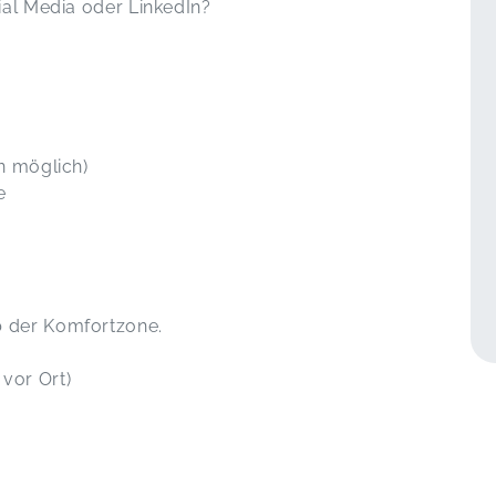
ial Media oder LinkedIn?
n möglich)
e
 der Komfortzone.
vor Ort)