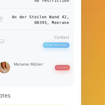
no restriction
An der Steilen Wand 42,
08393, Meerane
Contact
Send message
Melanie Müller
Contact
ates