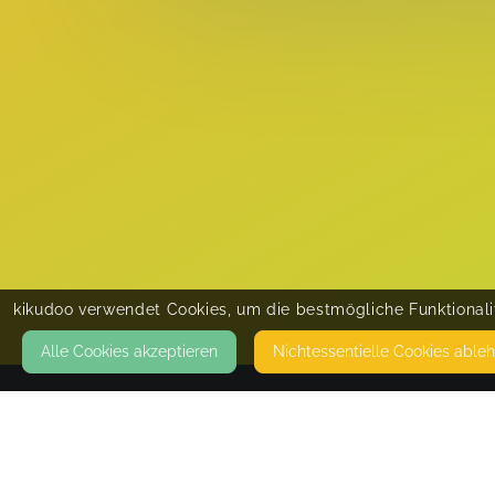
kikudoo verwendet Cookies, um die bestmögliche Funktionalit
Alle Cookies akzeptieren
Nicht­essentielle Cookies able
KONTAKT
Social Media by Melanie Müller
08062 ZWICKAU