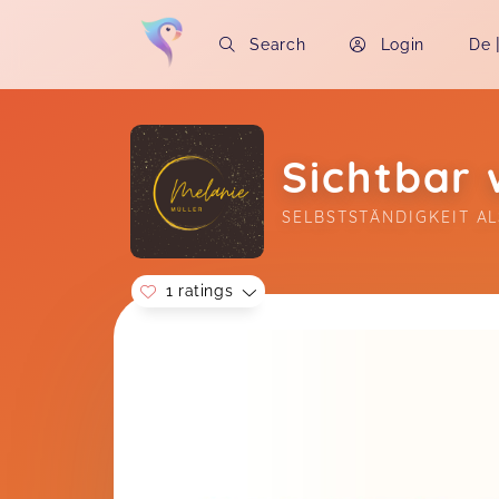
Search
Login
De
Sichtbar
SELBSTSTÄNDIGKEIT A
1 ratings
Soon you will learn more about me here..
Der gemeinsame Zeitraum war sehr
informativ und die Atmosphäre fühlte
sich sehr angenehm an.
Jacqueline,
J