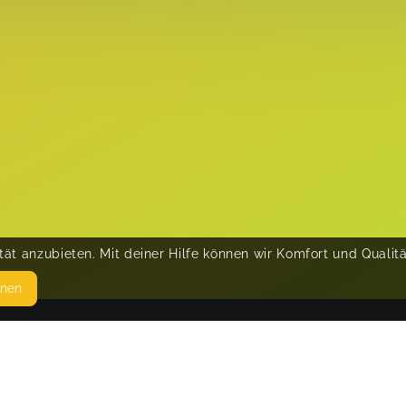
ät anzubieten. Mit deiner Hilfe können wir Komfort und Qualit
hnen
SEITEN
© 
WEITERFÜHRENDE LINKS
FAQ