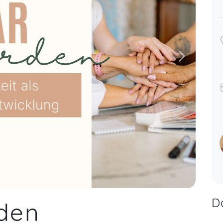
D
rden