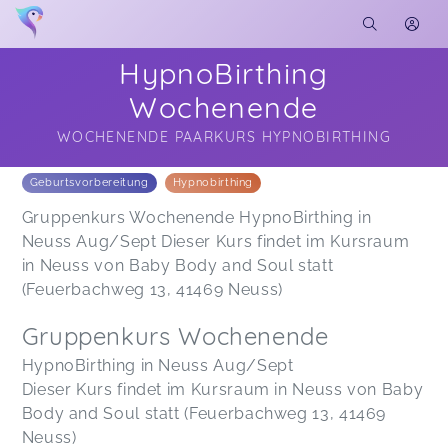
HypnoBirthing
Wochenende
WOCHENENDE PAARKURS HYPNOBIRTHING
Soon you will learn more about me here...
Geburtsvorbereitung
Hypnobirthing
Gruppenkurs Wochenende HypnoBirthing in
Neuss Aug/Sept Dieser Kurs findet im Kursraum
in Neuss von Baby Body and Soul statt
(Feuerbachweg 13, 41469 Neuss)
Gruppenkurs Wochenende
HypnoBirthing in Neuss Aug/Sept
Dieser Kurs findet im Kursraum in Neuss von Baby
Body and Soul statt (Feuerbachweg 13, 41469
Neuss)