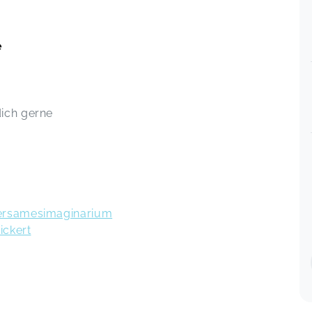
e
ich gerne
dersamesimaginarium
ickert