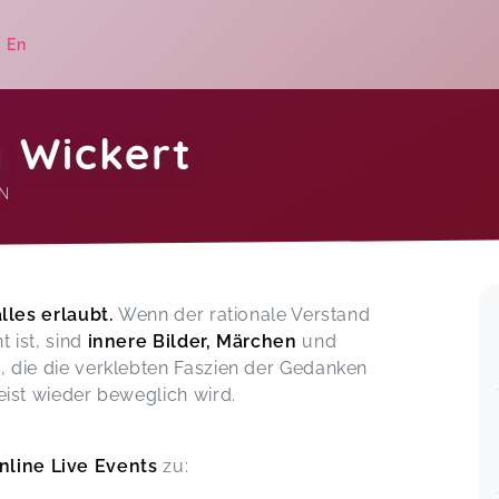
|
En
 Wickert
N
.
alles erlaubt.
Wenn der rationale Verstand
 ist, sind
innere Bilder, Märchen
und
, die die verklebten Faszien der Gedanken
eist wieder beweglich wird.
nline Live Events
zu: