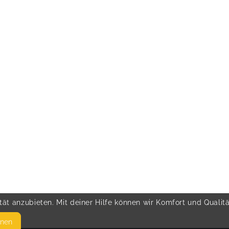
ät anzubieten. Mit deiner Hilfe können wir Komfort und Qualit
hnen