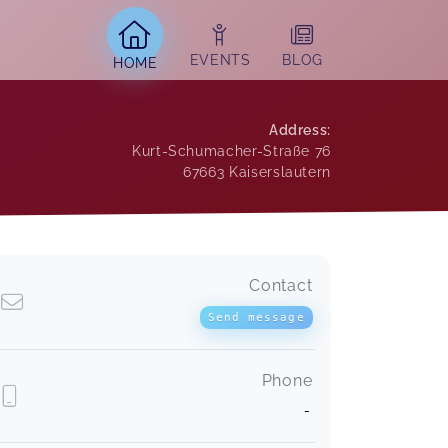
EVENTS
BLOG
HOME
Address
:
Kurt-Schumacher-Straße 76
67663
Kaiserslautern
Contact
Send message
Phone
-