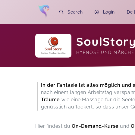
Search
Login
De
SoulStory
HYPNOSE UND MÄRCHE
Soon you will learn more about me here..
In der Fantasie ist alles möglich und 
nach einem langen Arbeitstag verspannt
Träume
wie eine Massage für die Seele
genüsslich auflockert, so dass unser G
Hier findest du
On-Demand-Kurse
und
O