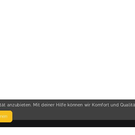
ät anzubieten. Mit deiner Hilfe können wir Komfort und Qualit
hnen
SEITEN
© 