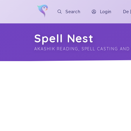
Search
Login
De
Spell Nest
AKASHIK READING, SPELL CASTING AN
Soon you will learn more about me here..