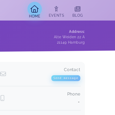
EVENTS
BLOG
HOME
Address
:
Alte Weiden 22 A
21149
Hamburg
Contact
Send message
Phone
-