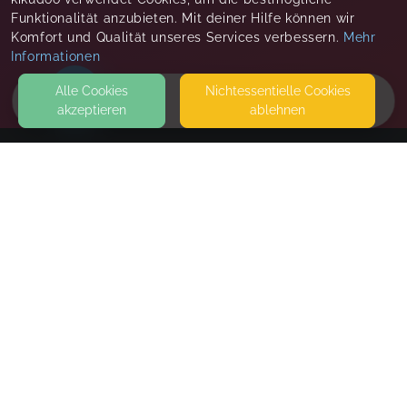
Funktionalität anzubieten. Mit deiner Hilfe können wir
Komfort und Qualität unseres Services verbessern.
Mehr
Informationen
Alle Cookies
Nicht­essentielle Cookies
akzeptieren
ablehnen
HOME
KONTAKT
Stefanie Müller
67360 LINGENFELD
SEITEN
WEITERFÜHRENDE LINKS
FAQ
Blog
Imprint
Withdrawal form