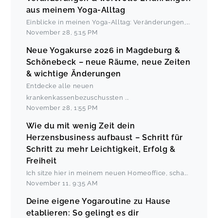
aus meinem Yoga-Alltag
Einblicke in meinen Yoga-Alltag: Veränderungen,
...
November 28
,
5:15 PM
Neue Yogakurse 2026 in Magdeburg &
Schönebeck – neue Räume, neue Zeiten
& wichtige Änderungen
Entdecke alle neuen
krankenkassenbezuschussten
...
November 28
,
1:55 PM
Wie du mit wenig Zeit dein
Herzensbusiness aufbaust – Schritt für
Schritt zu mehr Leichtigkeit, Erfolg &
Freiheit
Ich sitze hier in meinem neuen Homeoffice, scha
...
November 11
,
9:35 AM
Deine eigene Yogaroutine zu Hause
etablieren: So gelingt es dir