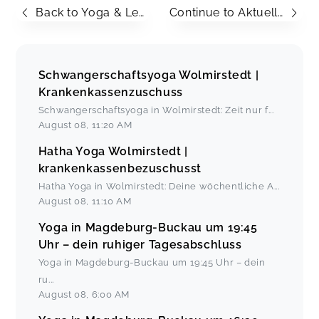
Back to Yoga & Lesung in Schönebeck mit Autorin Nadine Gelzer
Continue to Aktuelle krankenkassenbezuschusste Yogakurse in Magdeburg Buckau und Schönebeck – live, online & flexibel buchbar
Schwangerschaftsyoga Wolmirstedt |
Krankenkassenzuschuss
Schwangerschaftsyoga in Wolmirstedt: Zeit nur f
...
August 08
,
11:20 AM
Hatha Yoga Wolmirstedt |
krankenkassenbezuschusst
Hatha Yoga in Wolmirstedt: Deine wöchentliche A
...
August 08
,
11:10 AM
Yoga in Magdeburg-Buckau um 19:45
Uhr – dein ruhiger Tagesabschluss
Yoga in Magdeburg-Buckau um 19:45 Uhr – dein
ru
...
August 08
,
6:00 AM