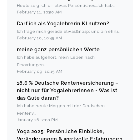
Heute zeig ich dir etwas Persönliches...Ich hab
...
February 11
,
10:50 AM
Darf ich als Yogalehrerin KI nutzen?
Ich frage mich gerade etwas&nbsp; und bin ehrli
...
February 10
,
10:45 AM
meine ganz persönlichen Werte
Ich habe aufgehört, mein Leben nach
Erwartungen
...
February 09
,
10:15 AM
18,6 % Deutsche Rentenversicherung –
nicht nur für YogalehrerInnen - Was ist
das Gute daran?
Ich habe heute Morgen mit der Deutschen
Rentenv
...
January 26
,
2:00 PM
Yoga 2025: Persönliche Einblicke,
Veränderungen & wertvolle Erfahrungen