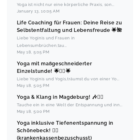
Yoga ist nicht nur eine körperliche Praxis, son
...
January 13
,
10:05 AM
Life Coaching für Frauen: Deine Reise zu
Selbstentfaltung und Lebensfreude 🌟🌺
Liebe Yoginis und Frauen in
Lebensumbrüchen,tau
...
May 18
,
5:05 PM
Yoga mit maßgeschneiderter
Einzelstunde! 🌟🧘‍♀️🌟
Liebe Yoginis und Yogis,träumst du von einer Yo
...
May 18
,
5:05 PM
Yoga & Klang in Magdeburg! 🎶🧘‍♀️
Tauche ein in eine Welt der Entspannung und inn
...
May 18
,
5:00 PM
Yoga inklusive Tiefenentspannung in
Schönebeck! 🧘‍♀️
(krankenkassenbezuschusst)