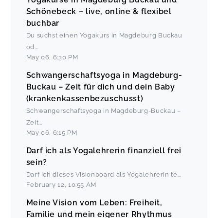
Schönebeck – live, online & flexibel
buchbar
Du suchst einen Yogakurs in Magdeburg Buckau
od
...
May 06
,
6:30 PM
Schwangerschaftsyoga in Magdeburg-
Buckau – Zeit für dich und dein Baby
(krankenkassenbezuschusst)
Schwangerschaftsyoga in Magdeburg-Buckau –
Zeit
...
May 06
,
6:15 PM
Darf ich als Yogalehrerin finanziell frei
sein?
Darf ich dieses Visionboard als Yogalehrerin te
...
February 12
,
10:55 AM
Meine Vision vom Leben: Freiheit,
Familie und mein eigener Rhythmus