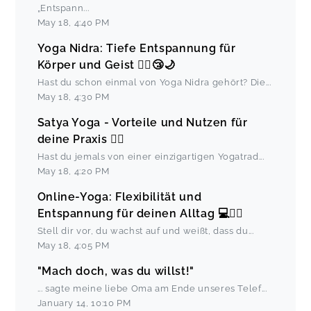
„Entspann
...
May 18
,
4:40 PM
Yoga Nidra: Tiefe Entspannung für
Körper und Geist 🧘‍♀️😴🌙
Hast du schon einmal von Yoga Nidra gehört? Die
...
May 18
,
4:30 PM
Satya Yoga - Vorteile und Nutzen für
deine Praxis 🧘‍♀️
Hast du jemals von einer einzigartigen Yogatrad
...
May 18
,
4:20 PM
Online-Yoga: Flexibilität und
Entspannung für deinen Alltag 💻🧘‍♀️
Stell dir vor, du wachst auf und weißt, dass du
...
May 18
,
4:05 PM
"Mach doch, was du willst!"
... sagte meine liebe Oma am Ende unseres Telef
...
January 14
,
10:10 PM