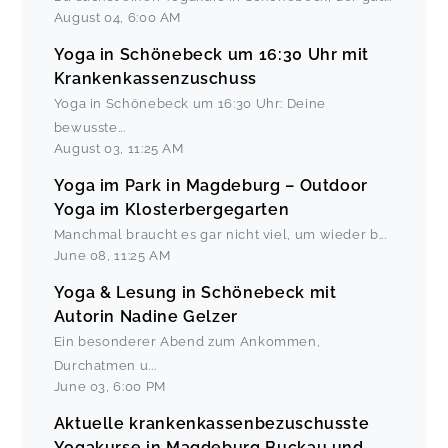
August 04
,
6:00 AM
Yoga in Schönebeck um 16:30 Uhr mit
Krankenkassenzuschuss
Yoga in Schönebeck um 16:30 Uhr: Deine
bewusste
...
August 03
,
11:25 AM
Yoga im Park in Magdeburg – Outdoor
Yoga im Klosterbergegarten
Manchmal braucht es gar nicht viel, um wieder b
...
June 08
,
11:25 AM
Yoga & Lesung in Schönebeck mit
Autorin Nadine Gelzer
Ein besonderer Abend zum Ankommen,
Durchatmen u
...
June 03
,
6:00 PM
Aktuelle krankenkassenbezuschusste
Yogakurse in Magdeburg Buckau und