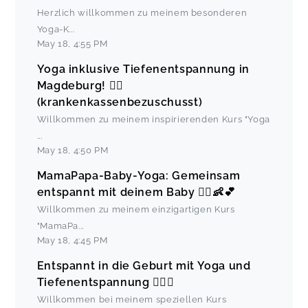
Herzlich willkommen zu meinem besonderen
Yoga-K
...
May 18
,
4:55 PM
Yoga inklusive Tiefenentspannung in
Magdeburg! 🧘‍♂️
(krankenkassenbezuschusst)
Willkommen zu meinem inspirierenden Kurs "Yoga
...
May 18
,
4:50 PM
MamaPapa-Baby-Yoga: Gemeinsam
entspannt mit deinem Baby 🧘‍♀️👶💕
Willkommen zu meinem einzigartigen Kurs
"MamaPa
...
May 18
,
4:45 PM
Entspannt in die Geburt mit Yoga und
Tiefenentspannung 🧘‍♀️✨
Willkommen bei meinem speziellen Kurs