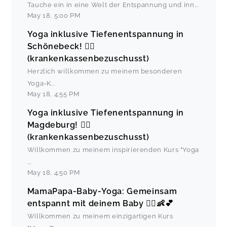
Tauche ein in eine Welt der Entspannung und inn
...
May 18
,
5:00 PM
Yoga inklusive Tiefenentspannung in
Schönebeck! 🧘‍♀️
(krankenkassenbezuschusst)
Herzlich willkommen zu meinem besonderen
Yoga-K
...
May 18
,
4:55 PM
Yoga inklusive Tiefenentspannung in
Magdeburg! 🧘‍♂️
(krankenkassenbezuschusst)
Willkommen zu meinem inspirierenden Kurs "Yoga
...
May 18
,
4:50 PM
MamaPapa-Baby-Yoga: Gemeinsam
entspannt mit deinem Baby 🧘‍♀️👶💕
Willkommen zu meinem einzigartigen Kurs