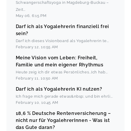
Schwangerschaftsyoga in Magdeburg-Buckau –
Zeit
...
May 06
,
6:15 PM
Darf ich als Yogalehrerin finanziell frei
sein?
Darf ich dieses Visionboard als Yogalehrerin te
...
February 12
,
10:55 AM
Meine Vision vom Leben: Freiheit,
Familie und mein eigener Rhythmus
Heute zeig ich dir etwas Persönliches...Ich hab
...
February 11
,
10:50 AM
Darf ich als Yogalehrerin KI nutzen?
Ich frage mich gerade etwas&nbsp; und bin ehrli
...
February 10
,
10:45 AM
18,6 % Deutsche Rentenversicherung –
nicht nur für YogalehrerInnen - Was ist
das Gute daran?