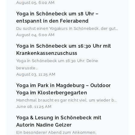
August 05
,
6:00 AM
Yoga in Schönebeck um 18 Uhr –
entspannt in den Feierabend
Du suchst einen Yogakurs in Schönebeck, der gut
...
August 04
,
6:00 AM
Yoga in Schönebeck um 16:30 Uhr mit
Krankenkassenzuschuss
Yoga in Schönebeck um 16:30 Uhr: Deine
bewusste
...
August 03
,
11:25 AM
Yoga im Park in Magdeburg – Outdoor
Yoga im Klosterbergegarten
Manchmal braucht es gar nicht viel, um wieder b
...
June 08
,
11:25 AM
Yoga & Lesung in Schönebeck mit
Autorin Nadine Gelzer
Ein besonderer Abend zum Ankommen,