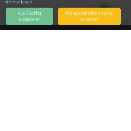
Informationen
Alle Cookies
Nicht­essentielle Cookies
akzeptieren
ablehnen
BLOG
KONTAKT
Steffi Marquardt-Schäfer
MAGDEBURG
SEITEN
WEITERFÜHRENDE LINKS
FAQ
Blog
Imprint
Withdrawal form
terms and conditions from provider
terms and conditions from kikudoo