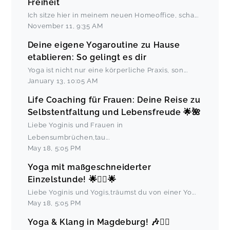
Freiheit
Ich sitze hier in meinem neuen Homeoffice, scha
...
November 11
,
9:35 AM
Deine eigene Yogaroutine zu Hause
etablieren: So gelingt es dir
Yoga ist nicht nur eine körperliche Praxis, son
...
January 13
,
10:05 AM
Life Coaching für Frauen: Deine Reise zu
Selbstentfaltung und Lebensfreude 🌟🌺
Liebe Yoginis und Frauen in
Lebensumbrüchen,tau
...
May 18
,
5:05 PM
Yoga mit maßgeschneiderter
Einzelstunde! 🌟🧘‍♀️🌟
Liebe Yoginis und Yogis,träumst du von einer Yo
...
May 18
,
5:05 PM
Yoga & Klang in Magdeburg! 🎶🧘‍♀️