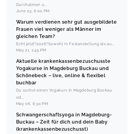
Durchatmen u
...
June 03
,
6:00 PM
Warum verdienen sehr gut ausgebildete
Frauen viel weniger als Männer im
gleichen Team?
Echt jetzt?2026?Sowohl in Festanstellung als au
...
May 21
,
1:45 PM
Aktuelle krankenkassenbezuschusste
Yogakurse in Magdeburg Buckau und
Schönebeck – live, online & flexibel
buchbar
Du suchst einen Yogakurs in Magdeburg Buckau
od
...
May 06
,
6:30 PM
Schwangerschaftsyoga in Magdeburg-
Buckau – Zeit für dich und dein Baby
(krankenkassenbezuschusst)