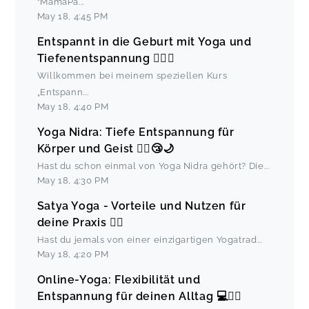
"MamaPa
...
May 18
,
4:45 PM
Entspannt in die Geburt mit Yoga und
Tiefenentspannung 🧘‍♀️✨
Willkommen bei meinem speziellen Kurs
„Entspann
...
May 18
,
4:40 PM
Yoga Nidra: Tiefe Entspannung für
Körper und Geist 🧘‍♀️😴🌙
Hast du schon einmal von Yoga Nidra gehört? Die
...
May 18
,
4:30 PM
Satya Yoga - Vorteile und Nutzen für
deine Praxis 🧘‍♀️
Hast du jemals von einer einzigartigen Yogatrad
...
May 18
,
4:20 PM
Online-Yoga: Flexibilität und
Entspannung für deinen Alltag 💻🧘‍♀️