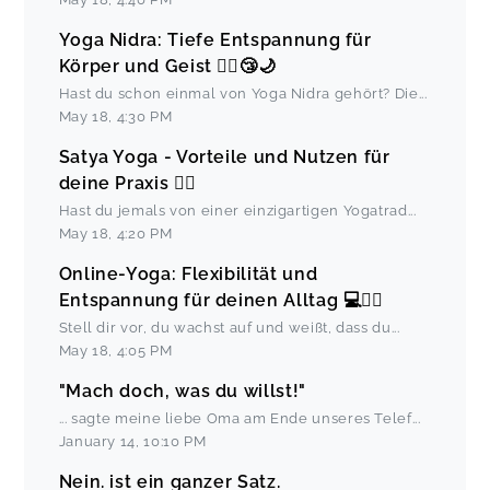
Yoga Nidra: Tiefe Entspannung für
Körper und Geist 🧘‍♀️😴🌙
Hast du schon einmal von Yoga Nidra gehört? Die
...
May 18
,
4:30 PM
Satya Yoga - Vorteile und Nutzen für
deine Praxis 🧘‍♀️
Hast du jemals von einer einzigartigen Yogatrad
...
May 18
,
4:20 PM
Online-Yoga: Flexibilität und
Entspannung für deinen Alltag 💻🧘‍♀️
Stell dir vor, du wachst auf und weißt, dass du
...
May 18
,
4:05 PM
"Mach doch, was du willst!"
... sagte meine liebe Oma am Ende unseres Telef
...
January 14
,
10:10 PM
Nein. ist ein ganzer Satz.