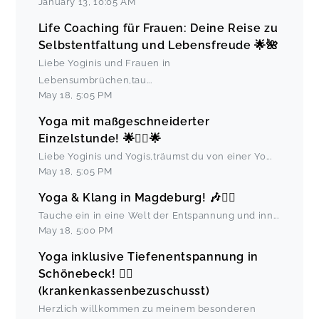
January 13
,
10:05 AM
Life Coaching für Frauen: Deine Reise zu
Selbstentfaltung und Lebensfreude 🌟🌺
Liebe Yoginis und Frauen in
Lebensumbrüchen,tau
...
May 18
,
5:05 PM
Yoga mit maßgeschneiderter
Einzelstunde! 🌟🧘‍♀️🌟
Liebe Yoginis und Yogis,träumst du von einer Yo
...
May 18
,
5:05 PM
Yoga & Klang in Magdeburg! 🎶🧘‍♀️
Tauche ein in eine Welt der Entspannung und inn
...
May 18
,
5:00 PM
Yoga inklusive Tiefenentspannung in
Schönebeck! 🧘‍♀️
(krankenkassenbezuschusst)
Herzlich willkommen zu meinem besonderen