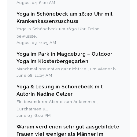
August 04
,
6:00 AM
Yoga in Schönebeck um 16:30 Uhr mit
Krankenkassenzuschuss
Yoga in Schönebeck um 16:30 Uhr: Deine
bewusste
...
August 03
,
11:25 AM
Yoga im Park in Magdeburg – Outdoor
Yoga im Klosterbergegarten
Manchmal braucht es gar nicht viel, um wieder b
...
June 08
,
11:25 AM
Yoga & Lesung in Schönebeck mit
Autorin Nadine Gelzer
Ein besonderer Abend zum Ankommen,
Durchatmen u
...
June 03
,
6:00 PM
Warum verdienen sehr gut ausgebildete
Frauen viel weniger als Männer im