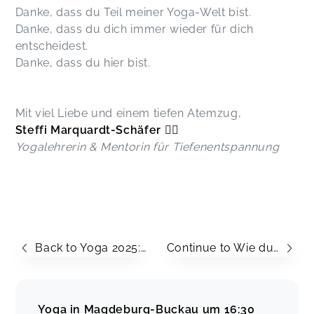
Danke, dass du Teil meiner Yoga-Welt bist.
Danke, dass du dich immer wieder für dich
entscheidest.
Danke, dass du hier bist.
Mit viel Liebe und einem tiefen Atemzug,
Steffi Marquardt-Schäfer 🧘‍♀️
Yogalehrerin & Mentorin für Tiefenentspannung
Back to Yoga 2025: Persönliche Einblicke, Veränderungen & wertvolle Erfahrungen aus meinem Yoga-Alltag
Continue to Wie du mit wenig Zeit dein Herzensbusiness aufbaust – Schritt für Schritt zu mehr Leichtigkeit, Erfolg & Freiheit
Yoga in Magdeburg-Buckau um 16:30