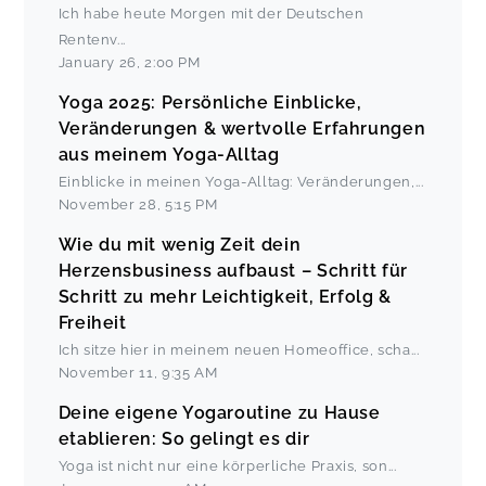
Ich habe heute Morgen mit der Deutschen
Rentenv
...
January 26
,
2:00 PM
Yoga 2025: Persönliche Einblicke,
Veränderungen & wertvolle Erfahrungen
aus meinem Yoga-Alltag
Einblicke in meinen Yoga-Alltag: Veränderungen,
...
November 28
,
5:15 PM
Wie du mit wenig Zeit dein
Herzensbusiness aufbaust – Schritt für
Schritt zu mehr Leichtigkeit, Erfolg &
Freiheit
Ich sitze hier in meinem neuen Homeoffice, scha
...
November 11
,
9:35 AM
Deine eigene Yogaroutine zu Hause
etablieren: So gelingt es dir
Yoga ist nicht nur eine körperliche Praxis, son
...