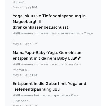
Yoga-K
...
May 18
,
4:55 PM
Yoga inklusive Tiefenentspannung in
Magdeburg! 🧘‍♂️
(krankenkassenbezuschusst)
Willkommen zu meinem inspirierenden Kurs "Yoga
...
May 18
,
4:50 PM
MamaPapa-Baby-Yoga: Gemeinsam
entspannt mit deinem Baby 🧘‍♀️👶💕
Willkommen zu meinem einzigartigen Kurs
"MamaPa
...
May 18
,
4:45 PM
Entspannt in die Geburt mit Yoga und
Tiefenentspannung 🧘‍♀️✨
Willkommen bei meinem speziellen Kurs
„Entspann
...
May 18
,
4:40 PM