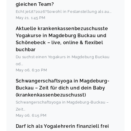
gleichen Team?
Echt jetzt?2026?Sowohl in Festanstellung als au
...
May 21
,
1:45 PM
Aktuelle krankenkassenbezuschusste
Yogakurse in Magdeburg Buckau und
Schönebeck – live, online & flexibel
buchbar
Du suchst einen Yogakurs in Magdeburg Buckau
od
...
May 06
,
6:30 PM
Schwangerschaftsyoga in Magdeburg-
Buckau – Zeit für dich und dein Baby
(krankenkassenbezuschusst)
Schwangerschaftsyoga in Magdeburg-Buckau –
Zeit
...
May 06
,
6:15 PM
Darf ich als Yogalehrerin finanziell frei