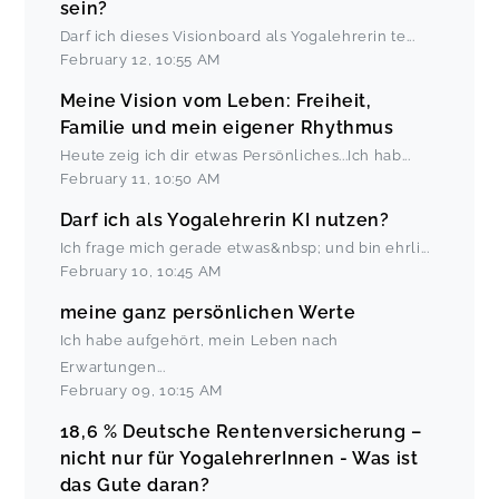
sein?
Darf ich dieses Visionboard als Yogalehrerin te
...
February 12
,
10:55 AM
Meine Vision vom Leben: Freiheit,
Familie und mein eigener Rhythmus
Heute zeig ich dir etwas Persönliches...Ich hab
...
February 11
,
10:50 AM
Darf ich als Yogalehrerin KI nutzen?
Ich frage mich gerade etwas&nbsp; und bin ehrli
...
February 10
,
10:45 AM
meine ganz persönlichen Werte
Ich habe aufgehört, mein Leben nach
Erwartungen
...
February 09
,
10:15 AM
18,6 % Deutsche Rentenversicherung –
nicht nur für YogalehrerInnen - Was ist
das Gute daran?