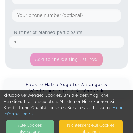
Number of planned participants
Add to the waiting list now
Back to Hatha Yoga für Anfänger &
Wiedereinsteiger / Schönebeck
kikudoo verwendet Cookies, um die bestmögliche
Funktionalität anzubieten. Mit deiner Hilfe können wir
Komfort und Qualität unseres Services verbessern.
Mehr
Informationen
Alle Cookies
Nicht­essentielle Cookies
akzeptieren
ablehnen