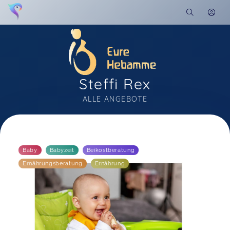
Steffi Rex
ALLE ANGEBOTE
Soon you will learn more about me here...
Baby
Babyzeit
Beikostberatung
Ernährungsberatung
Ernährung