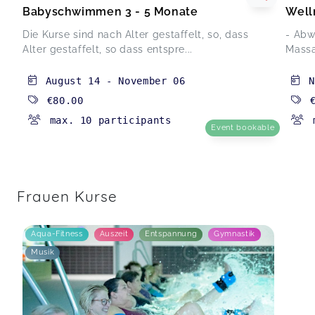
Babyschwimmen 3 - 5 Monate
Well
Die Kurse sind nach Alter gestaffelt, so, dass
- Abw
Alter gestaffelt, so dass entspre...
Massa
August 14
-
November 06
N
€80.00
max. 10 participants
Event bookable
Frauen Kurse
Aqua-Fitness
Auszeit
Entspannung
Gymnastik
Musik