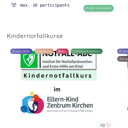
max. 10 participants
Event bookable
Kindernorfallkurse
Erste-Hilfe
Kleinkind
Baby
Unfallprävention
Erste
Säug
23