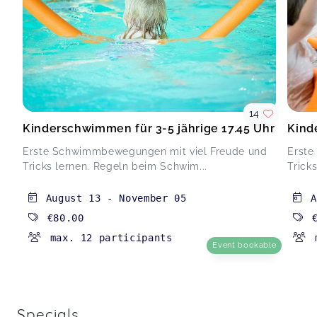
14
Kinderschwimmen für 3-5 jährige 17.45 Uhr
Kind
Erste Schwimmbewegungen mit viel Freude und
Erste
Tricks lernen. Regeln beim Schwim...
Trick
August 13
-
November 05
A
€80.00
max. 12 participants
Event bookable
Specials