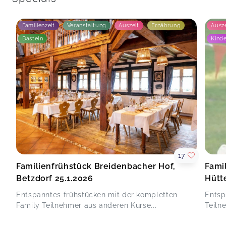
Familienzeit
Veranstaltung
Auszeit
Ernährung
Ausze
Basteln
Kind
17
Familienfrühstück Breidenbacher Hof,
Fami
Betzdorf 25.1.2026
Hütt
Entspanntes frühstücken mit der kompletten
Entsp
Family Teilnehmer aus anderen Kurse...
Teiln