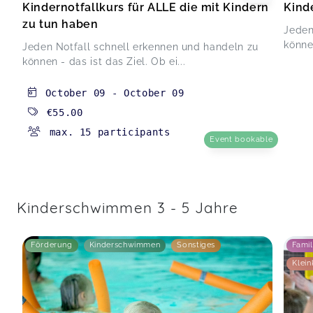
Kindernotfallkurs für ALLE die mit Kindern
Kind
zu tun haben
Jeden
können
Jeden Notfall schnell erkennen und handeln zu
können - das ist das Ziel. Ob ei...
October 09
-
October 09
€55.00
max. 15 participants
Event bookable
Kinderschwimmen 3 - 5 Jahre
Förderung
Kinderschwimmen
Sonstiges
Famil
Klein