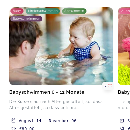
Baby
Kinderschwimmen
Schwimmen
Ausze
Babyschwimmen
7
Babyschwimmen 6 - 12 Monate
Baby
Die Kurse sind nach Alter gestaffelt, so, dass
— sin
Alter gestaffelt, so dass entspre...
motor
August 14
-
November 06
€80.00