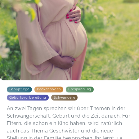
Babypflege
Beckenboden
Entspannung
Geburtsvorbereitung
Schwangere
An zwei Tagen sprechen wir über Themen in der
Schwangerschaft, Geburt und die Zeit danach. Für
Eltern, die schon ein Kind haben, wird natürlich
auch das Thema Geschwister und die neue
Stellung in der Familie besprochen. Ihr lernt u.a.