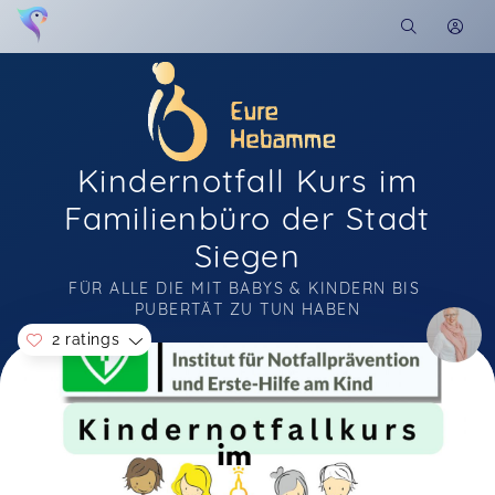
Kindernotfall Kurs im
Familienbüro der Stadt
Siegen
FÜR ALLE DIE MIT BABYS & KINDERN BIS 
PUBERTÄT ZU TUN HABEN
2 ratings
Soon you will learn more about me here...
Ich fand den Kurs total super und habe sehr viel
lernen können. Vielen lieben Dank!
Gina Joelle,
Jun 28