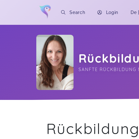
Search
Login
De
Rückbild
SANFTE RÜCKBILDUNG 
Soon you will learn more about me here..
Rückbildung