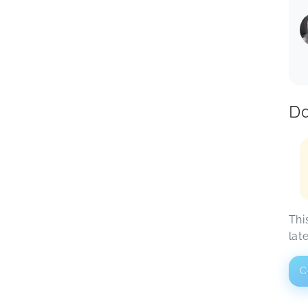
Da
Thi
lat
C