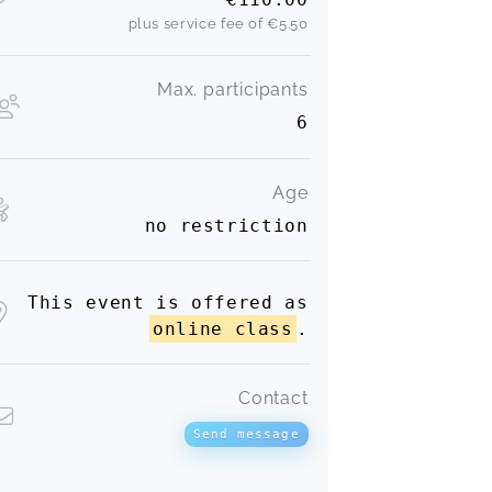
plus service fee of
€5.50
Max. participants
6
Age
no restriction
This event is offered as
online class
.
Contact
Send message