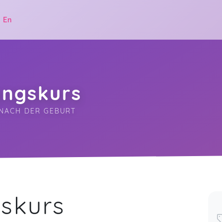
|
En
ungskurs
NACH DER GEBURT
.
skurs