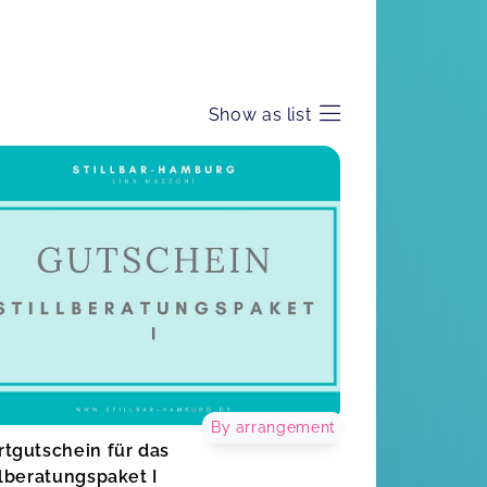
Show as list
By arrangement
tgutschein für das
llberatungspaket I