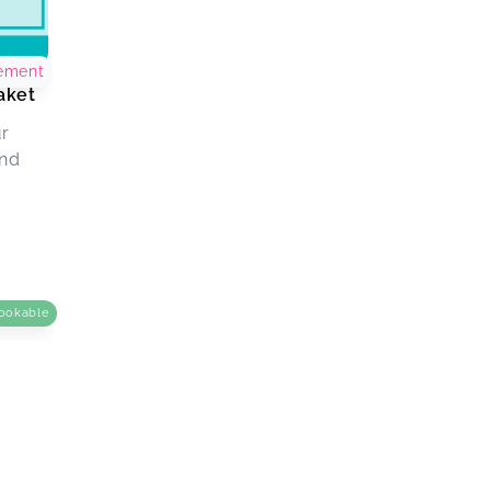
ement
aket
ür
und
ookable