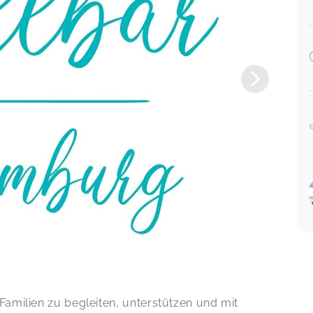
Kurs, den ich nur weiterempfehlen
kann! Vielen Dank für so viel Wissen :)
Stillvorbereitungskurs
Henriette,
Jun 26
 Familien zu begleiten, unterstützen und mit