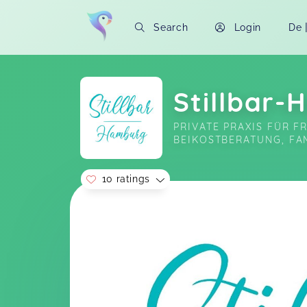
Search
Login
De
Stillbar
PRIVATE PRAXIS FÜR F
BEIKOSTBERATUNG, FA
10 ratings
Soon you will learn more about me here..
Sehr hilfreicher, informativer und sehr
gut aufbereiteter Kurs, gehalten von
einer sehr empathischen und
kompetenten Expertin. Von Herzen zu
empfehlen ❤️
Stillvorbereitungskurs
Katja,
A