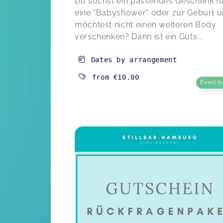
Du suchst ein passendes Geschenk f
eine "Babyshower" oder zur Geburt 
möchtest nicht einen weiteren Body
verschenken? Dann ist ein Guts...
Dates by arrangement
from
€10.00
Event b