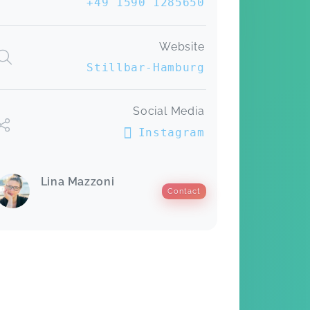
+49 1590 1285650
dafür.
Stillvorbereitungskurs
Lisa,
May 04
Website
Stillbar-Hamburg
Social Media
Instagram
Lina Mazzoni
Contact