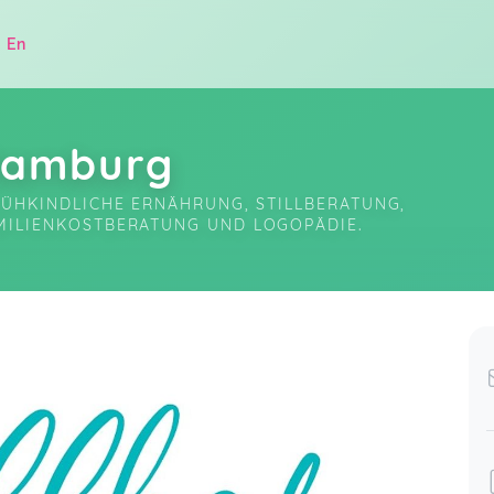
|
En
-Hamburg
RÜHKINDLICHE ERNÄHRUNG, STILLBERATUNG, 
MILIENKOSTBERATUNG UND LOGOPÄDIE.
.
Danke liebe Lina für den informativen
und spannenden Kurs!
Stillvorbereitungskurs
Larissa,
Jun 27
ug 17
Sehr informativer und kurzweiliger