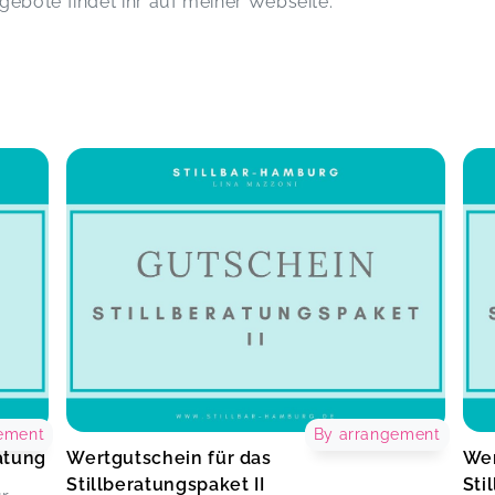
ebote findet ihr auf meiner Webseite.
ement
By arrangement
atung
Wertgutschein für das
Wer
Stillberatungspaket II
Sti