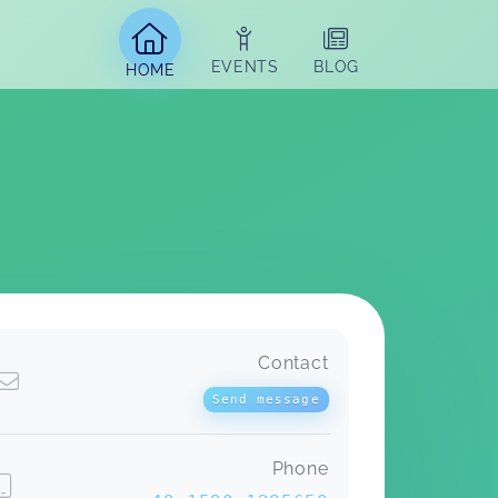
EVENTS
BLOG
HOME
Contact
Stillvorbereitungskurs
Lisa,
May 04
Send message
Phone
Sehr schöner Kurs, hat einen guten
Überblick gegeben. Vielen Dank