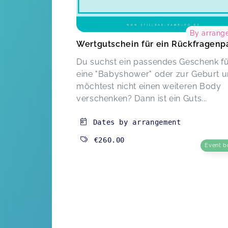
By arrang
Wertgutschein für ein Rückfragenp
Du suchst ein passendes Geschenk f
eine "Babyshower" oder zur Geburt 
möchtest nicht einen weiteren Body
verschenken? Dann ist ein Guts...
Dates by arrangement
€260.00
Event b