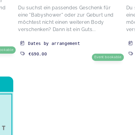
ür
und
Du suchst ein passendes Geschenk für
Du 
eine "Babyshower" oder zur Geburt und
ein
möchtest nicht einen weiteren Body
möc
verschenken? Dann ist ein Guts...
ver
Dates by arrangement
ookable
€690.00
Event bookable