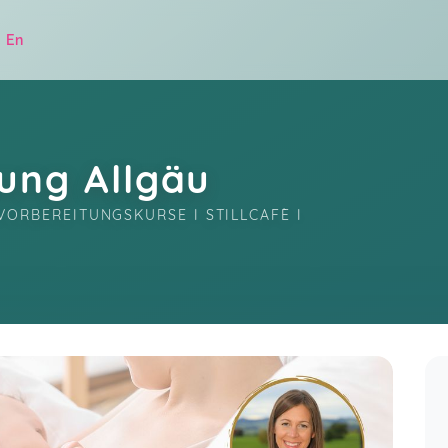
|
En
tung Allgäu
LVORBEREITUNGSKURSE I STILLCAFÈ I 
.
Stillcafè im Familiensützpunkt Obergünzburg
23 more ratings...
mit Carina
ul 27
Sylvie,
Jul 07
Show all ratings