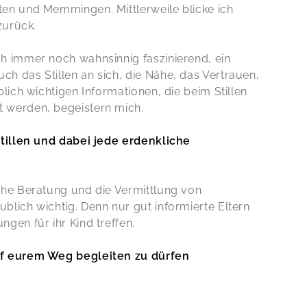
den Start in "unsere Stillbeziehung*.
ten und Memmingen. Mittlerweile blicke ich
Liebe Grüße Alex
 zurück.
Der Stillvorbereitungskurs im Allgäu mit
Carina Halouska
Alexandra,
Jan 27
h immer noch wahnsinnig faszinierend, ein
h das Stillen an sich, die Nähe, das Vertrauen,
lich wichtigen Informationen, die beim Stillen
 werden, begeistern mich.
Der Stillvorbereitungskurs im Allgäu mit Carina
Halouska
Julia,
Jan 27
stillen und dabei jede erdenkliche
Ein super informativer und wertvoller
che Beratung und die Vermittlung von
Kurs, den ich jeder Schwangeren
empfehlen kann. Carina macht das
blich wichtig. Denn nur gut informierte Eltern
richtig toll und ich konnte ganz ganz
gen für ihr Kind treffen.
viel mitnehmen.
Der Stillvorbereitungskurs im Allgäu mit
uf eurem Weg begleiten zu dürfen
Carina Halouska
Romina,
Jan 27
ep 29