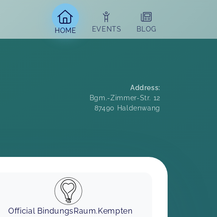
EVENTS
BLOG
HOME
Address
:
Bgm.-Zimmer-Str. 12
87490
Haldenwang
Ich kann den Stillvorbereitungskurs
von Carina jeder werdenden Mama
wärmstens empfehlen. Mit ihrer
Official BindungsRaum.Kempten