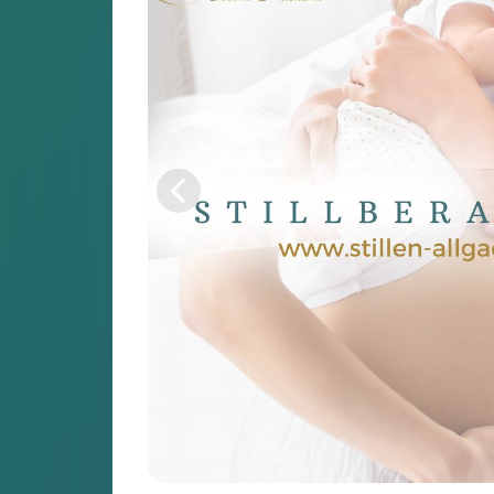
Mir hat der Stillvorbereitungskurs bei
Carina sehr gut gefallen. Sie räumte
mit veralteten Mythen auf und
vermittelte sehr verständlich wie
Stillen wirklich funktioniert und auf
was es ankommt. Ich bin nun deutlich
entspannter und gefestigter wenn ich
an die kommende Stillzeit mit
meinem kleinen Wunder denke.
Der Stillvorbereitungskurs im Allgäu mit
Carina Halouska
Nadine,
A
Der Stillvorbereitungskurs im Allgäu mit Carina
Halouska
Laura,
D