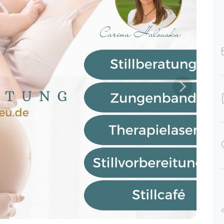
Der Stillvorbereitungskurs bei Carina
war super informativ und hat einem
die Bedenken genommen. Die 3
Stunden sind wie im Flug vergangen,
weil es sehr interessant und hilfreich
war. Ich würde diesen Kurs jedem
weiterempfehlen 😊
Der Stillvorbereitungskurs im Allgäu mit
Carina Halouska
Marina,
Jun 01
pr 20
Der Stillvorbereitungskurs im Allgäu mit Carina
Halouska
Gabriele,
May 26
ec 01
Kurzweiliger, sehr informativer und
toller Stillvorbereitungskurs