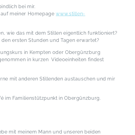
Corinna,
Mar 28
ndlich bei mir.
uch auf meiner Homepage
www.stillen-
Tolles und umfangreiches Konzept.
Alle Fragen wurden beantwortet.
, wie das mit dem Stillen eigentlich funktioniert?
Kann ich nur empfehlen
n den ersten Stunden und Tagen erwartet?
Der Stillvorbereitungskurs im Allgäu mit
Carina Halouska
Jule,
Feb 24
eitungskurs in Kempten oder Obergünzburg
fgenommen in kurzen Videoeinheiten findest
Der Stillvorbereitungskurs im Allgäu mit Carina
rne mit anderen Stillenden austauschen und mir
ep 29
Halouska
Franziska,
Jan 27
é im Familienstützpunkt in Obergünzburg.
Hey liebe Carina. Danke für den gut
vorbereiteten und super angenehm
gehaltenen, informativen Kurs. War
ein toller Austausch gestern und
fühle mich jetzt gut "gewappnet" für
 lebe mit meinem Mann und unseren beiden