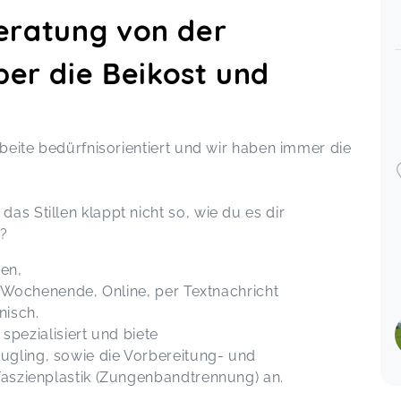
Der Stillvorbereitungskurs im Allgäu mit
Carina Halouska
beratung von der
Vanessa,
May 16
er die Beikost und
ov 21
Der Stillvorbereitungskurs im Allgäu mit Carina
Halouska
Melanie,
May 16
arbeite bedürfnisorientiert und wir haben immer die
ov 21
Vielen lieben Dank für den netten
Abend gestern. Ich habe wieder viel
das Stillen klappt nicht so, wie du es dir
gelernt und fühl mich nun bestens
?
vorbereitet ;-) Ich wünsche dir einen
schönen Tag!
gen,
Der Stillvorbereitungskurs im Allgäu mit
m Wochenende, Online, per Textnachricht
Carina Halouska
Sabrina,
Apr 28
nisch.
 spezialisiert und biete
ct 10
ling, sowie die Vorbereitung- und
aszienplastik (Zungenbandtrennung) an.
Stillcafè im Familiensützpunkt Obergünzburg
mit Carina