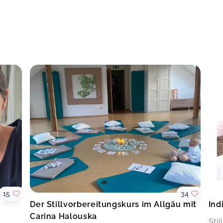
15
34
Der Stillvorbereitungskurs im Allgäu mit
Ind
Carina Halouska
Sti