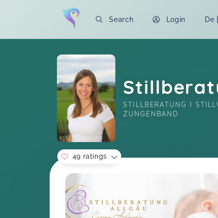
Search
Login
De
Stillbera
STILLBERATUNG I STIL
ZUNGENBAND
49 ratings
Soon you will learn more about me here..
Der Stillvorbereitungskurs im Allgäu mit Carina
Halouska
Lisa,
J