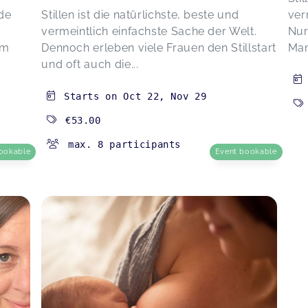
de
Stillen ist die natürlichste, beste und
ver
vermeintlich einfachste Sache der Welt.
Nur
um
Dennoch erleben viele Frauen den Stillstart
Mam
und oft auch die...
Starts on
Oct 22
,
Nov 29
€53.00
max. 8 participants
ookable
Event bookable