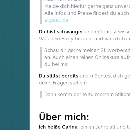
Vielen lieben Dank für den sehr
Melde dich hierfür gerne ganz unverbi
informativen und tollen Kurs. Carina
Alle Infos und Preise findest du a
ist auf alle Fragen eingegangen und
hat mir in gewisser Art und Weise
allgaeu.de
auch Angst genommen und
Du bist schwanger
und möchtest wissen
Vorfreude gegeben. Die Atmosphäre
war unglaublich toll und die
Was dein Baby braucht und was dich i
Gruppengröße sehr angenehm. Ich
Schau dir gerne meinen Stillvorber
kann den Kurs jeder werdenden Erst-
Mama wärmstens empfehlen. Vielen
an. Auch einen reinen Onlinekurs au
Dank für den schönen Abend Carina
du bei mir.
Der Stillvorbereitungskurs im Allgäu mit
Carina Halouska
Du stillst bereits
und möchtest dich ge
Carolin,
S
deine Fragen stellen?
Dann komm gerne zu meinem Stillcaf
⭐️⭐️⭐️⭐️⭐️ Ich kann den
Stillvorbereitungskurs bei Carina
wirklich nur jedem ans Herz legen!
Über mich:
Carina war unglaublich gut
vorbereitet, konnte auf absolut jede
Frage eingehen und hat sich so viel
Ich heiße Carina,
bin 39 Jahre alt und