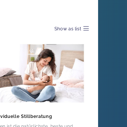
Show as list
ividuelle Stillberatung
llen ist die natürlichste, beste und