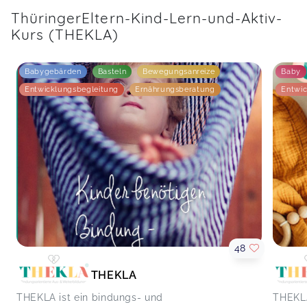
ThüringerEltern-Kind-Lern-und-Aktiv-
Kurs (THEKLA)
Babygebärden
Basteln
Bewegungsanreize
Baby
Entwicklungsbegleitung
Ernährungsberatung
Entwic
48
THEKLA
THEKLA ist ein bindungs- und
THEKLA