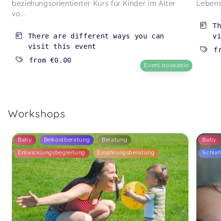
beziehungsorientierter Kurs für Kinder im Alter
Lebens
vo...
T
There are different ways you can
v
visit this event
f
from
€0.00
Event bookable
Workshops
Baby
Beikostberatung
Beratung
Baby
Entwicklungsbegleitung
Ernährungsberatung
Schlaf