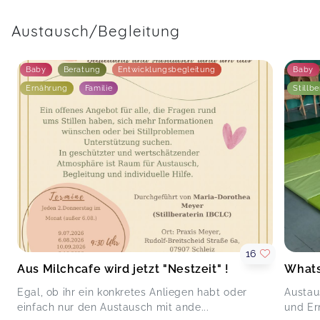
Austausch/Begleitung
Baby
Beratung
Entwicklungsbegleitung
Baby
Ernährung
Familie
Stillb
16
Aus Milchcafe wird jetzt "Nestzeit" !
What
Egal, ob ihr ein konkretes Anliegen habt oder
Austau
einfach nur den Austausch mit ande...
und Ern