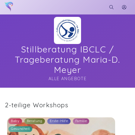
Stillberatung IBCLC /
Trageberatung Maria-D.
Meyer
ALLE ANGEBOTE
Soon you will learn more about me here...
2-teilige Workshops
Baby
Beratung
Erste-Hilfe
Familie
Gesundheit