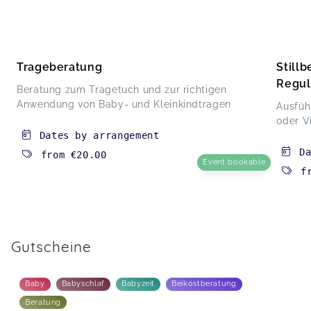
Trageberatung
Still
Regul
Beratung zum Tragetuch und zur richtigen
Anwendung von Baby- und Kleinkindtragen
Ausfüh
oder V
Dates by arrangement
D
from
€20.00
Event bookable
f
Gutscheine
Baby
Babyschlaf
Babyzeit
Beikostberatung
Beratung