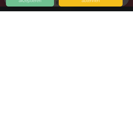
akzeptieren
ablehnen
EVENTS
KONTAKT
Stillberatung IBCLC / Trageberatung Maria-D.
Meyer
RUDOLF-BREITSCHEID-STR. 6A
07907 SCHLEIZ
ÄRZTEHAUS 2. OG
SEITEN
WEITERFÜHRENDE LINKS
FAQ
Blog
Imprint
Withdrawal form
terms and conditions from provider
terms and conditions from kikudoo
Privacy policy of provider