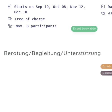
Starts on
Sep 10
,
Oct 08
,
Nov 12
,
D
Dec 10
€
Free of charge
max. 8 participants
Event bookable
Beratung/Begleitung/Unterstützung
Ernäh
Säugli